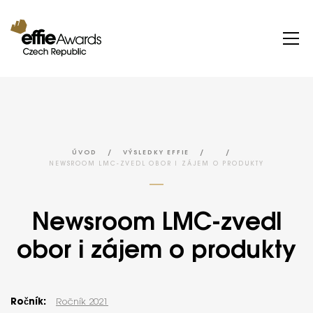
/
/
/
ÚVOD
VÝSLEDKY EFFIE
NEWSROOM LMC-ZVEDL OBOR I ZÁJEM O PRODUKTY
Newsroom LMC-zvedl
obor i zájem o produkty
Ročník:
Ročník 2021