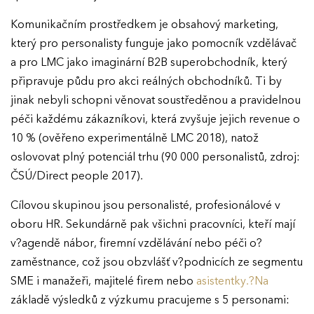
Komunikačním prostředkem je obsahový marketing,
který pro personalisty funguje jako pomocník vzdělávač
a pro LMC jako imaginární B2B superobchodník, který
připravuje půdu pro akci reálných obchodníků. Ti by
jinak nebyli schopni věnovat soustředěnou a pravidelnou
péči každému zákazníkovi, která zvyšuje jejich revenue o
10 % (ověřeno experimentálně LMC 2018), natož
oslovovat plný potenciál trhu (90 000 personalistů, zdroj:
ČSÚ/Direct people 2017).
Cílovou skupinou jsou personalisté, profesionálové v
oboru HR. Sekundárně pak všichni pracovníci, kteří mají
v?agendě nábor, firemní vzdělávání nebo péči o?
zaměstnance, což jsou obzvlášť v?podnicích ze segmentu
SME i manažeři, majitelé firem nebo
asistentky.?Na
základě výsledků z výzkumu pracujeme s 5 personami: