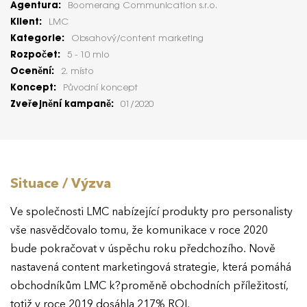
Agentura:
Boomerang Communication s.r.o.
Klient:
LMC
Kategorie:
Obsahový/content marketing
Rozpočet:
5 - 10 mio
Ocenění:
2. místo
Koncept:
Původní koncept
Zveřejnění kampaně:
01/2020
Situace / Výzva
Ve společnosti LMC nabízející produkty pro personalisty
vše nasvědčovalo tomu, že komunikace v roce 2020
bude pokračovat v úspěchu roku předchozího. Nově
nastavená content marketingová strategie, která pomáhá
obchodníkům LMC k?proměně obchodních příležitostí,
totiž v roce 2019 dosáhla 217% ROI.