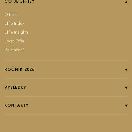
CO JE EFFIE?
O Effie
Effie Index
Effie Insights
Logo Effie
Ke stažení
ROČNÍK 2026
Online přihláška
Pravidla soutěže
VÝSLEDKY
Kategorie
Ročník 2025
Poplatky
Ročník 2024
KONTAKTY
EFFIground s.r.o.
Termíny
Ročník 2023
Effie booklet
Ročník 2022
Ročník 2021