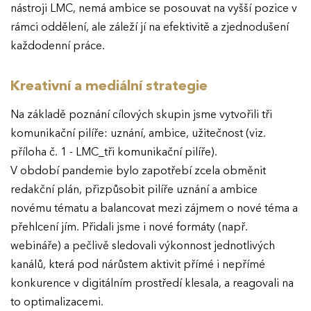
nástroji LMC, nemá ambice se posouvat na vyšší pozice v
rámci oddělení, ale záleží jí na efektivitě a zjednodušení
každodenní práce.
Kreativní a mediální strategie
Na základě poznání cílových skupin jsme vytvořili tři
komunikační pilíře: uznání, ambice, užitečnost (viz.
příloha č. 1 - LMC_tři komunikační pilíře).
V období pandemie bylo zapotřebí zcela obměnit
redakční plán, přizpůsobit pilíře uznání a ambice
novému tématu a balancovat mezi zájmem o nové téma a
přehlcení jím. Přidali jsme i nové formáty (např.
webináře) a pečlivě sledovali výkonnost jednotlivých
kanálů, která pod nárůstem aktivit přímé i nepřímé
konkurence v digitálním prostředí klesala, a reagovali na
to optimalizacemi.