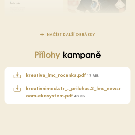
NAČÍST DALŠÍ OBRÁZKY
Přílohy
kampaně
kreativa_lmc_rocenka.pdf
17 MB
kreativnimed.str_._prilohac.2_lmc_newsr
oom-ekosystem.pdf
40 KB