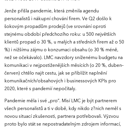
Jenže přišla pandemie, která změnila agendu
personalistů i nákupní chování firem. Ve Q2 došlo k
šokovým propadům prodejů (ve srovnání oproti
stejnému období předchozího roku: u 500 největších
klientů propad o 30 %, u malých a středních firem až o 50
%) i nižšímu zájmu o konzumaci obsahu (o 30 % méně,
než se očekávalo). LMC navzdory sníženému budgetu na
komunikaci v nejpostiženějších měsících (o 20 %, duben–
červen) chtělo najít cestu, jak se přiblížit naplnění
komunikačních/obsahových i businessových KPIs pro
2020, které s pandemií nepočítaly.
Pandemie měla i své „pro“. Misí LMC je být partnerem
všech personalistů a ti v době, kdy nikdo z?nich neměl s
novou situací zkušenosti, partnera potřebovali. Výzvou
proto bylo stát se nepostradatelným zdrojem informací,