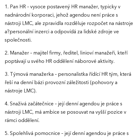
1. Pan HR – vysoce postavený HR manažer, typicky v
nadnárodní korporaci, jehož agendou není práce s
nástroji LMC, ale zpravidla rozděluje rozpočet na nástroje
a?personální inzerci a odpovídá za lidské zdroje ve
společnosti.
2. Manažer – majitel firmy, ředitel, linioví manažeři, kteří
poptávají u svého HR oddělení náborové aktivity.
3. Týmová manažerka – personalistka řídící HR tým, která
řeší na denní bázi provozní záležitosti (pohovory a
nástroje LMC).
4. Snaživá začátečnice – její denní agendou je práce s
nástroji LMC, má ambice se posouvat na vyšší pozice v
rámci oddělení.
5. Spolehlivá pomocnice – její denní agendou je práce s