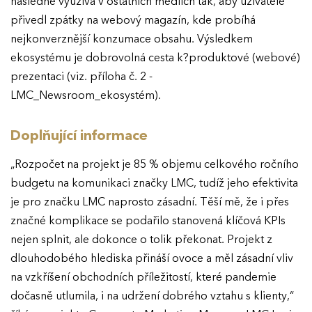
následně využívá v ostatních médiích tak, aby uživatele
přivedl zpátky na webový magazín, kde probíhá
nejkonverznější konzumace obsahu. Výsledkem
ekosystému je dobrovolná cesta k?produktové (webové)
prezentaci (viz. příloha č. 2 -
LMC_Newsroom_ekosystém).
Doplňující informace
„Rozpočet na projekt je 85 % objemu celkového ročního
budgetu na komunikaci značky LMC, tudíž jeho efektivita
je pro značku LMC naprosto zásadní. Těší mě, že i přes
značné komplikace se podařilo stanovená klíčová KPIs
nejen splnit, ale dokonce o tolik překonat. Projekt z
dlouhodobého hlediska přináší ovoce a měl zásadní vliv
na vzkříšení obchodních příležitostí, které pandemie
dočasně utlumila, i na udržení dobrého vztahu s klienty,“