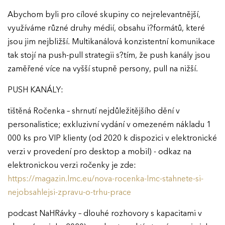
Abychom byli pro cílové skupiny co nejrelevantnější,
využíváme různé druhy médií, obsahu i?formátů, které
jsou jim nejbližší. Multikanálová konzistentní komunikace
tak stojí na push-pull strategii s?tím, že push kanály jsou
zaměřené více na vyšší stupně persony, pull na nižší.
PUSH KANÁLY:
EFFIE 2026
tištěná Ročenka – shrnutí nejdůležitějšího dění v
O EFFIE
personalistice; exkluzivní vydání v omezeném nákladu 1
000 ks pro VIP klienty (od 2020 k dispozici v elektronické
AKTUALITY
verzi v provedení pro desktop a mobil) - odkaz na
elektronickou verzi ročenky je zde:
VÝSLEDKY
https://magazin.lmc.eu/nova-rocenka-lmc-stahnete-si-
nejobsahlejsi-zpravu-o-trhu-prace
GALERIE
Ročník 2025
podcast NaHRávky – dlouhé rozhovory s kapacitami v
Ročník 2024