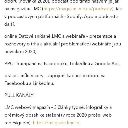
oboru (novinka 2020), podcast pod tímto názvem je jak
KONTAKTY
na magazínu LMC (
https://magazin.lmc.eu/podcasty)
, tak
Ročník 2023
v podcastových platformách - Spotify, Apple podcast a
Ročník 2022
další.
Ročník 2021
online Datové snídaně LMC a webináře – prezentace a
rozhovory o trhu a aktuální problematice (webináře jsou
Ročník 2020
novinkou 2020),
Ročník 2019
PPC – kampaně na Facebooku, LinkedInu a Google Ads,
Ročník 2018
práce s influencery – zapojení kapacit v oboru na
Ročník 2017
Facebooku a LinkedInu.
PULL KANÁLY:
LMC webový magazín – 3 články týdně, infografiky a
prémiový obsah ke stažení (v roce 2020 prošel web
redesignem),
https://magazin.lmc.eu