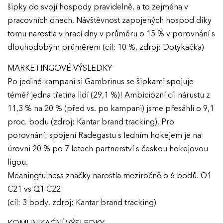
šipky do svojí hospody pravidelně, a to zejména v
pracovních dnech. Návštěvnost zapojených hospod díky
AKTUALITY
tomu narostla v hrací dny v průměru o 15 % v porovnání s
dlouhodobým průměrem (cíl: 10 %, zdroj: Dotykačka)
VÝSLEDKY
MARKETINGOVÉ VÝSLEDKY
GALERIE
Po jediné kampani si Gambrinus se šipkami spojuje
Ročník 2025
téměř jedna třetina lidí (29,1 %)! Ambiciózní cíl nárustu z
Ročník 2024
11,3 % na 20 % (před vs. po kampani) jsme přesáhli o 9,1
KONTAKTY
proc. bodu (zdroj: Kantar brand tracking). Pro
Ročník 2023
porovnání: spojení Radegastu s ledním hokejem je na
Ročník 2022
úrovni 20 % po 7 letech partnerství s českou hokejovou
Ročník 2021
ligou.
Meaningfulness značky narostla meziročně o 6 bodů. Q1
Ročník 2020
C21 vs Q1 C22
Ročník 2019
(cíl: 3 body, zdroj: Kantar brand tracking)
Ročník 2018