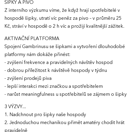
ŠIPKY A PIVO
Z interního výzkumu víme, že když hrají spotřebitelé v
hospodě šipky, utratí víc peněz za pivo – v průměru 25
Kč, stráví v hospodě o 2 h víc a prožijí kvalitnější zážitek.
AKTIVAČNÍ PLATFORMA
Spojení Gambrinusu se šipkami a vytvoření dlouhodobé
platformy nám dokáže přinést:
- zvýšení frekvence a pravidelných návštěv hospod
- dobrou příležitost k návštěvě hospody v týdnu
- zvýšení prodejů piva
- lepší interakci mezi značkou a spotřebitelem
- narůst meaningfulness u spotřebitelů se zájmem o šipky
3 VÝZVY...
1. Nadchnout pro šipky naše hospody
2. Jednoduchou mechanikou přimět amatéry chodit hrát
pravidelně