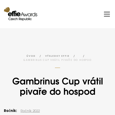
/
/
/
ÚVOD
VÝSLEDKY EFFIE
GAMBRINUS CUP VRÁTIL PIVAŘE DO HOSPOD
Gambrinus Cup vrátil
pivaře do hospod
Ročník:
Ročník 2022