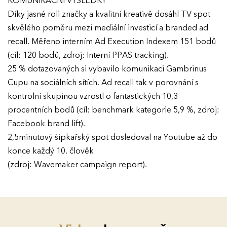
KOMUNIKAČNÍ VÝSLEDKY
Díky jasné roli značky a kvalitní kreativě dosáhl TV spot
Ročník 2017
skvělého poměru mezi mediální investicí a branded ad
recall. Měřeno interním Ad Execution Indexem 151 bodů
(cíl: 120 bodů, zdroj: Interní PPAS tracking).
25 % dotazovaných si vybavilo komunikaci Gambrinus
Cupu na sociálních sítích. Ad recall tak v porovnání s
kontrolní skupinou vzrostl o fantastických 10,3
procentních bodů (cíl: benchmark kategorie 5,9 %, zdroj:
Facebook brand lift).
2,5minutový šipkařský spot dosledoval na Youtube až do
konce každý 10. člověk
(zdroj: Wavemaker campaign report).