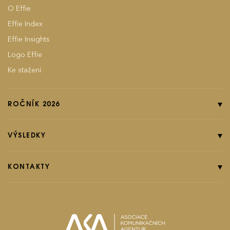
O Effie
Effie Index
Effie Insights
Logo Effie
Ke stažení
ROČNÍK 2026
Online přihláška
Pravidla soutěže
VÝSLEDKY
Kategorie
Ročník 2025
Poplatky
Ročník 2024
KONTAKTY
EFFIground s.r.o.
Termíny
Ročník 2023
Effie booklet
Ročník 2022
Ročník 2021
effie@effie.cz