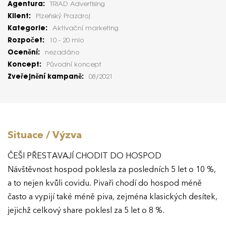
Agentura:
TRIAD Advertising
Klient:
Plzeňský Prazdroj
Kategorie:
Aktivační marketing
Rozpočet:
10 - 20 mio
Ocenění:
nezadáno
Koncept:
Původní koncept
Zveřejnění kampaně:
08/2021
Situace / Výzva
ČEŠI PŘESTAVAJÍ CHODIT DO HOSPOD
Návštěvnost hospod poklesla za posledních 5 let o 10 %,
a to nejen kvůli covidu. Pivaři chodí do hospod méně
často a vypijí také méně piva, zejména klasických desítek,
jejichž celkový share poklesl za 5 let o 8 %.