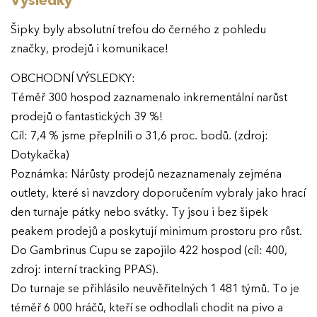
Výsledky
Šipky byly absolutní trefou do černého z pohledu
značky, prodejů i komunikace!
OBCHODNÍ VÝSLEDKY:
Téměř 300 hospod zaznamenalo inkrementální narůst
prodejů o fantastických 39 %!
Cíl: 7,4 % jsme přeplnili o 31,6 proc. bodů. (zdroj:
Dotykačka)
Poznámka: Nárůsty prodejů nezaznamenaly zejména
outlety, které si navzdory doporučením vybraly jako hrací
den turnaje pátky nebo svátky. Ty jsou i bez šipek
peakem prodejů a poskytují minimum prostoru pro růst.
Do Gambrinus Cupu se zapojilo 422 hospod (cíl: 400,
zdroj: interní tracking PPAS).
EFFIE 2026
Do turnaje se přihlásilo neuvěřitelných 1 481 týmů. To je
téměř 6 000 hráčů, kteří se odhodlali chodit na pivo a
O EFFIE