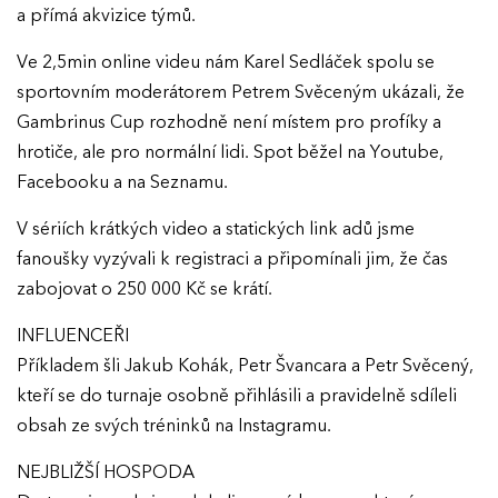
a přímá akvizice týmů.
Ve 2,5min online videu nám Karel Sedláček spolu se
sportovním moderátorem Petrem Svěceným ukázali, že
Gambrinus Cup rozhodně není místem pro profíky a
hrotiče, ale pro normální lidi. Spot běžel na Youtube,
Facebooku a na Seznamu.
V sériích krátkých video a statických link adů jsme
fanoušky vyzývali k registraci a připomínali jim, že čas
zabojovat o 250 000 Kč se krátí.
INFLUENCEŘI
Příkladem šli Jakub Kohák, Petr Švancara a Petr Svěcený,
kteří se do turnaje osobně přihlásili a pravidelně sdíleli
obsah ze svých tréninků na Instagramu.
NEJBLIŽŠÍ HOSPODA