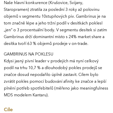
Naše hlavní konkurence (Krušovice, Svijany,
Staropramen) ztratila za poslední 3 roky až polovinu
objemů v segmentu 10stupňových piv. Gambrinus je na
tom značně lépe a jeho tržní podíl v desítkách poklesl
„jen“ o 3 procentuální body. V segmentu desítek si zatím
Gambrinus drží dominantní místo s 24% market share a
desítka tvoří 63 % objemů prodeje v on-trade.
GAMBRINUS NA POKLESU
Kdysi jasný pivní leader v prodejích má nyní celkový
podíl na trhu 10,7 % a dlouhodobý pokles prodejů se
značce dosud nepodařilo úplně zastavit. Cílem bylo
zvrátit pokles pomocí budování afinity ke značce a lepší
plnění potřeb spotřebitelů (měřeno jako meaningfulness
MDS modelem Kantaru).
Cíle