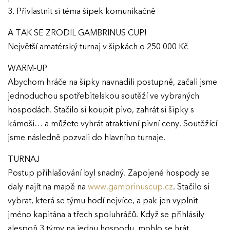
3. Přivlastnit si téma šipek komunikačně
A TAK SE ZRODIL GAMBRINUS CUP!
Největší amatérský turnaj v šipkách o 250 000 Kč
WARM-UP
Abychom hráče na šipky navnadili postupně, začali jsme
jednoduchou spotřebitelskou soutěží ve vybraných
hospodách. Stačilo si koupit pivo, zahrát si šipky s
kámoši… a můžete vyhrát atraktivní pivní ceny. Soutěžící
jsme následně pozvali do hlavního turnaje.
TURNAJ
Postup přihlašování byl snadný. Zapojené hospody se
daly najít na mapě na
www.gambrinuscup.cz
. Stačilo si
vybrat, která se týmu hodí nejvíce, a pak jen vyplnit
jméno kapitána a třech spoluhráčů. Když se přihlásily
alespoň 3 týmy na jednu hospodu, mohlo se hrát.