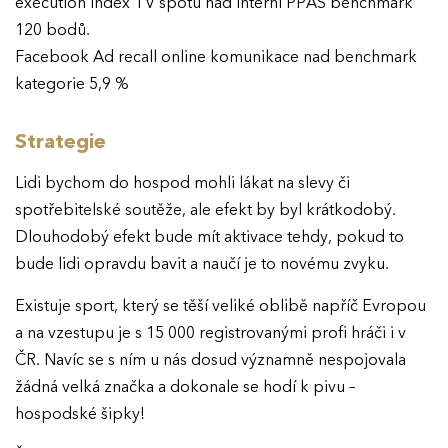
execution index TV spotu nad interní PPAS benchmark
120 bodů.
Facebook Ad recall online komunikace nad benchmark
kategorie 5,9 %
Strategie
Lidi bychom do hospod mohli lákat na slevy či
spotřebitelské soutěže, ale efekt by byl krátkodobý.
Dlouhodobý efekt bude mít aktivace tehdy, pokud to
bude lidi opravdu bavit a naučí je to novému zvyku.
Existuje sport, který se těší veliké oblibě napříč Evropou
a na vzestupu je s 15 000 registrovanými profi hráči i v
ČR. Navíc se s ním u nás dosud významně nespojovala
žádná velká značka a dokonale se hodí k pivu –
hospodské šipky!