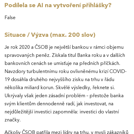
Podílela se AI na vytvoření přihlášky?
False
Situace / Výzva (max. 200 slov)
Je rok 2020 a ČSOB je největší bankou v rámci objemu
spravovaných peněz. Získala titul Banka roku a v dalších
bankovních cenách se umisťuje na předních příčkách.
Navzdory turbulentnímu roku ovlivněnému krizí COVID-
19 dosáhla druhého nejvyššího zisku na trhu v řádu
několika miliard korun. Skvělé výsledky, řeknete si.
Ukrývaly však jeden zásadní problém – přestože banka
svým klientům dennodenně radí, jak investovat, na
nejdůležitější investici zapomněla: investici do vlastní
značky.
Ačkoliv ČSOB patřila mezi lídry na trhu, v mysli zákazníků