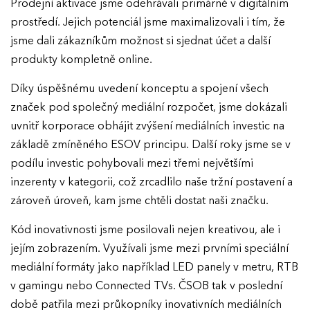
Prodejní aktivace jsme odehrávali primárně v digitálním
prostředí. Jejich potenciál jsme maximalizovali i tím, že
jsme dali zákazníkům možnost si sjednat účet a další
produkty kompletně online.
Díky úspěšnému uvedení konceptu a spojení všech
značek pod společný mediální rozpočet, jsme dokázali
uvnitř korporace obhájit zvýšení mediálních investic na
základě zmíněného ESOV principu. Další roky jsme se v
podílu investic pohybovali mezi třemi největšími
inzerenty v kategorii, což zrcadlilo naše tržní postavení a
zároveň úroveň, kam jsme chtěli dostat naši značku.
Kód inovativnosti jsme posilovali nejen kreativou, ale i
jejím zobrazením. Využívali jsme mezi prvními speciální
mediální formáty jako například LED panely v metru, RTB
v gamingu nebo Connected TVs. ČSOB tak v poslední
době patřila mezi průkopníky inovativních mediálních