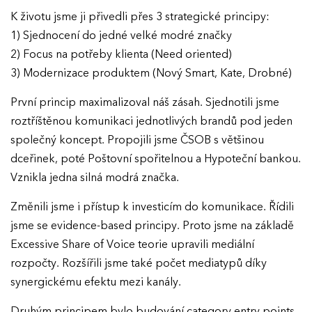
K životu jsme ji přivedli přes 3 strategické principy:
1) Sjednocení do jedné velké modré značky
2) Focus na potřeby klienta (Need oriented)
3) Modernizace produktem (Nový Smart, Kate, Drobné)
První princip maximalizoval náš zásah. Sjednotili jsme
roztříštěnou komunikaci jednotlivých brandů pod jeden
společný koncept. Propojili jsme ČSOB s většinou
dceřinek, poté Poštovní spořitelnou a Hypoteční bankou.
Vznikla jedna silná modrá značka.
Změnili jsme i přístup k investicím do komunikace. Řídili
jsme se evidence-based principy. Proto jsme na základě
Excessive Share of Voice teorie upravili mediální
rozpočty. Rozšířili jsme také počet mediatypů díky
synergickému efektu mezi kanály.
Druhým principem bylo budování category entry points.