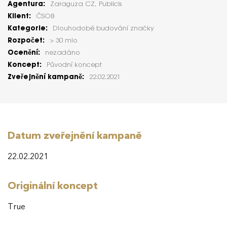
Agentura:
Zaraguza CZ, Publicis
Klient:
ČSOB
Kategorie:
Dlouhodobé budování značky
Rozpočet:
> 30 mio
Ocenění:
nezadáno
Koncept:
Původní koncept
Zveřejnění kampaně:
22.02.2021
Datum zveřejnění kampaně
22.02.2021
Originální koncept
True