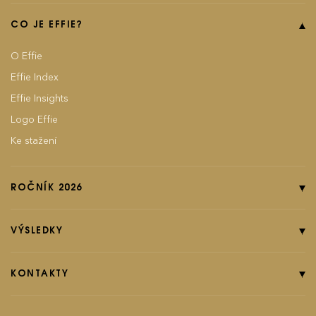
CO JE EFFIE?
O Effie
Effie Index
Effie Insights
Logo Effie
Ke stažení
ROČNÍK 2026
Online přihláška
Pravidla soutěže
VÝSLEDKY
Kategorie
Ročník 2025
Poplatky
Ročník 2024
KONTAKTY
EFFIground s.r.o.
Termíny
Ročník 2023
Effie booklet
Ročník 2022