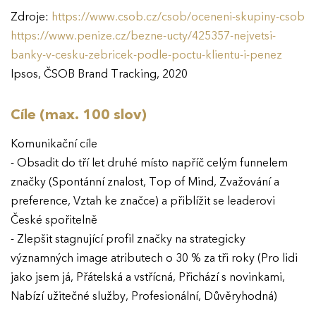
Zdroje:
https://www.csob.cz/csob/oceneni-skupiny-csob
https://www.penize.cz/bezne-ucty/425357-nejvetsi-
banky-v-cesku-zebricek-podle-poctu-klientu-i-penez
Ipsos, ČSOB Brand Tracking, 2020
Cíle (max. 100 slov)
Komunikační cíle
- Obsadit do tří let druhé místo napříč celým funnelem
značky (Spontánní znalost, Top of Mind, Zvažování a
preference, Vztah ke značce) a přiblížit se leaderovi
České spořitelně
- Zlepšit stagnující profil značky na strategicky
významných image atributech o 30 % za tři roky (Pro lidi
jako jsem já, Přátelská a vstřícná, Přichází s novinkami,
Nabízí užitečné služby, Profesionální, Důvěryhodná)