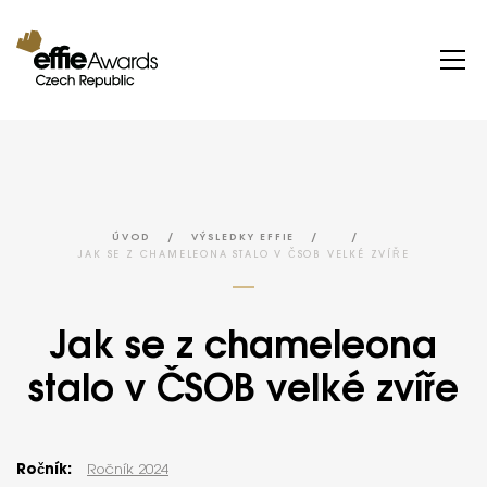
/
/
/
ÚVOD
VÝSLEDKY EFFIE
JAK SE Z CHAMELEONA STALO V ČSOB VELKÉ ZVÍŘE
Jak se z chameleona
stalo v ČSOB velké zvíře
Ročník:
Ročník 2024