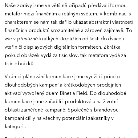
Naše zprávy jsme ve většině případů předávali formou
Ročník 2018
metafor mezi finančním a reálným světem. V kombinaci s
Ročník 2017
charakterem se nám tak dařilo ukázat abstraktní vlastnosti
finančních produktů srozumitelně a zároveň zajímavě. To
vše v převážně krátkých stopážích od šesti do dvaceti
vteřin či displayových digitálních formátech. Zkrátka
pokud obrázek vydá za tisíc slov, tak metafora vydá za
tisíc obrázků.
V rámci plánování komunikace jsme využili i princip
dlouhodobých kampaní a krátkodobých prodejních
aktivací vytvořený duem Binet a Field. Do dlouhodobé
komunikace jsme zařadili i produktové a na životní
oblasti zaměřené kampaně. Společně s brandovou
kampaní cílily na všechny potenciální zákazníky v
kategorii.