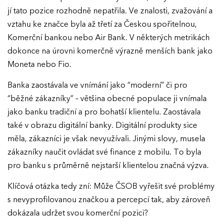
jí tato pozice rozhodně nepatřila. Ve znalosti, zvažování a
vztahu ke značce byla až třetí za Českou spořitelnou,
Komerční bankou nebo Air Bank. V některých metrikách
dokonce na úrovni komerčně výrazně menších bank jako
Moneta nebo Fio.
Banka zaostávala ve vnímání jako “moderní” či pro
“běžné zákazníky” – většina obecné populace ji vnímala
jako banku tradiční a pro bohatší klientelu. Zaostávala
také v obrazu digitální banky. Digitální produkty sice
měla, zákazníci je však nevyužívali. Jinými slovy, musela
zákazníky naučit ovládat své finance z mobilu. To byla
pro banku s průměrně nejstarší klientelou značná výzva.
Klíčová otázka tedy zní: Může ČSOB vyřešit své problémy
s nevyprofilovanou značkou a percepcí tak, aby zároveň
dokázala udržet svou komerční pozici?