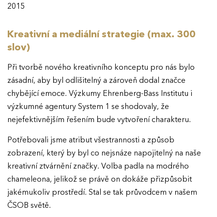
2015
O EFFIE
Kreativní a mediální strategie (max. 300
AKTUALITY
slov)
VÝSLEDKY
Při tvorbě nového kreativního konceptu pro nás bylo
zásadní, aby byl odlišitelný a zároveň dodal značce
chybějící emoce. Výzkumy Ehrenberg-Bass Institutu i
GALERIE
Ročník 2025
výzkumné agentury System 1 se shodovaly, že
Ročník 2024
nejefektivnějším řešením bude vytvoření charakteru.
KONTAKTY
Ročník 2023
Potřebovali jsme atribut všestrannosti a způsob
zobrazení, který by byl co nejsnáze napojitelný na naše
Ročník 2022
kreativní ztvárnění značky. Volba padla na modrého
Ročník 2021
chameleona, jelikož se právě on dokáže přizpůsobit
Ročník 2020
jakémukoliv prostředí. Stal se tak průvodcem v našem
ČSOB světě.
Ročník 2019