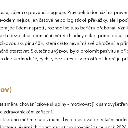
ste, zájem o prevenci stagnuje. Pravidelně dochází na preven
odem nejsou jen časové nebo logistické překážky, ale i pocit
která jde lidem naproti , rozhodl se tuto bariéru překonat. Vzni
vezla bezplatné orientační měření hladiny cukru přímo do ulic 
izikovou skupinu 40+, která často nevnímá své ohrožení, a přim
čně otestovat. Skutečnou výzvou bylo prolomit pasivitu a přib
h dne. Jednoduše, rychle, bez stresu – v prostředí, které je př
lov)
t změnu chování cílové skupiny – motivovat ji k samovyšetření 
e zdravotnickém zařízení.
ě kterého měříme tuto změnu, bylo otestovat orientační hodno
dnotce a lékárnách dohromady (pro srovnání za celý rok 2024 v