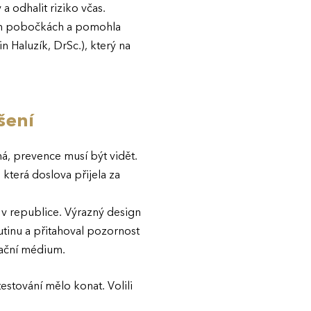
a odhalit riziko včas.
ých pobočkách a pomohla
 Haluzík, DrSc.), který na
šení
á, prevence musí být vidět.
 která doslova přijela za
 v republice. Výrazný design
utinu a přitahoval pozornost
ikační médium.
testování mělo konat. Volili