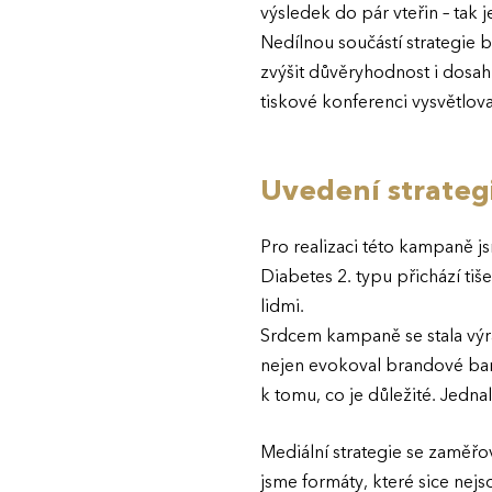
výsledek do pár vteřin – tak 
Nedílnou součástí strategie
zvýšit důvěryhodnost i dosah
tiskové konferenci vysvětlov
Uvedení strategi
Pro realizaci této kampaně j
Diabetes 2. typu přichází tiše
lidmi.
Srdcem kampaně se stala výra
nejen evokoval brandové barvy
k tomu, co je důležité. Jedna
Mediální strategie se zaměřova
jsme formáty, které sice nejs