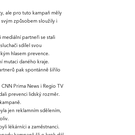
ty, ale pro tuto kampaň měly
a svým způsobem sloužily i
 mediální partneři se stali
luchači sdílel svou
idským hlasem prevence.
ní mutaci daného kraje.
artnerů pak spontánně šířilo
T, CNN Prima News i Regio TV
dali prevenci lidský rozměr.
d kampaně.
byla jen reklamním sdělením,
liv.
yli lékárníci a zaměstnanci.