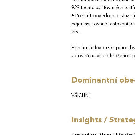
929 těchto asistovaných testů
• Rozšířit povědomí o službá
nejen asistované testování o
krvi.
Primární cílovou skupinou byl
zároveň nejvíce ohroženou pr
Dominantní obec
VŠICHNI
Insights / Strat