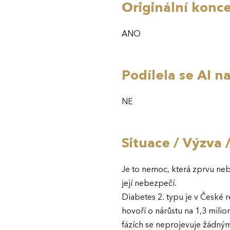
Originální konc
ANO
Podílela se AI 
NE
Situace / Výzva 
Je to nemoc, která zprvu ne
její nebezpečí.
Diabetes 2. typu je v České r
hovoří o nárůstu na 1,3 milio
fázích se neprojevuje žádným