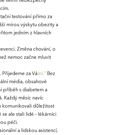
 ale velmi nebezpečný
acím.
tační testování přímo za
yšší mírou výskytu obezity a
přitom jedním z hlavních
prevenci. Změna chování, o
, než nemoc začne mluvit
. Přijedeme za Vá
mi.“
Bez
nální média, obsahové
ní příběh s diabetem a
á. Každý měsíc navíc
m komunikovali důležitost
le stali lidé – lékárníci
nou péči.
nální a lidskou asistencí,