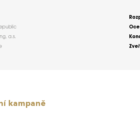
Roz
Ocen
epublic
Kon
g, a.s.
Zveř
e
ní kampaně