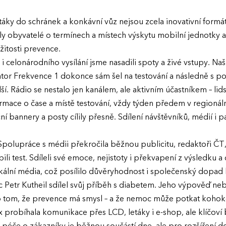
táky do schránek a konkávní vůz nejsou zcela inovativní formá
y obyvatelé o termínech a místech výskytu mobilní jednotky 
žitosti prevence.
i celonárodního vysílání jsme nasadili spoty a živé vstupy. Naši
or Frekvence 1 dokonce sám šel na testování a následně s pos
lší. Rádio se nestalo jen kanálem, ale aktivním účastníkem – l
ormace o čase a místě testování, vždy týden předem v regionál
 bannery a posty cílily přesně. Sdílení návštěvníků, médií i p
Spolupráce s médii překročila běžnou publicitu, redaktoři Č
 test. Sdíleli své emoce, nejistoty i překvapení z výsledku a 
okální média, což posílilo důvěryhodnost i společenský dopa
Petr Kutheil sdílel svůj příběh s diabetem. Jeho výpověď ne
o tom, že prevence má smysl – a že nemoc může potkat kohoko
x probíhala komunikace přes LCD, letáky i e-shop, ale klíčoví b