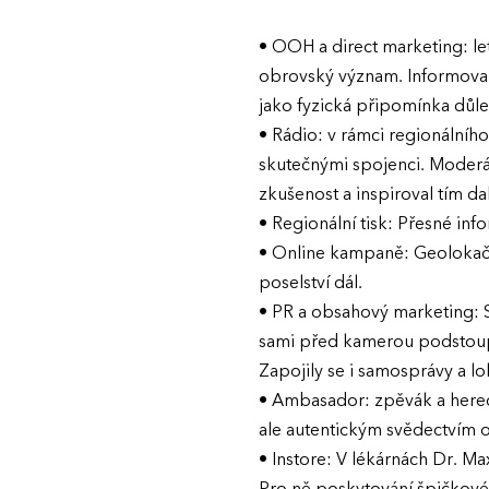
• OOH a direct marketing: le
obrovský význam. Informoval
jako fyzická připomínka důle
• Rádio: v rámci regionálního 
skutečnými spojenci. Moderát
zkušenost a inspiroval tím da
• Regionální tisk: Přesné inf
• Online kampaně: Geolokační
poselství dál.
• PR a obsahový marketing: 
sami před kamerou podstoupili
Zapojily se i samosprávy a l
• Ambasador: zpěvák a herec 
ale autentickým svědectvím 
• Instore: V lékárnách Dr. Ma