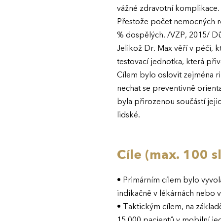
vážné zdravotní komplikace.
Přestože počet nemocných ro
% dospělých. /VZP, 2015/ Dův
Jelikož Dr. Max věří v péči, 
testovací jednotka, která při
Cílem bylo oslovit zejména r
nechat se preventivně orienta
byla přirozenou součástí jejic
lidské.
Cíle (max. 100 s
• Primárním cílem bylo vyvola
indikačně v lékárnách nebo v
• Taktickým cílem, na základ
15 000 pacientů v mobilní je