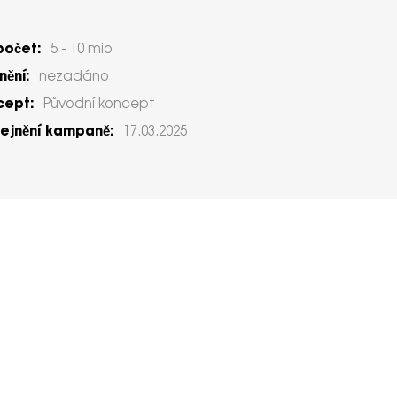
počet:
5 - 10 mio
ění:
nezadáno
cept:
Původní koncept
ejnění kampaně:
17.03.2025