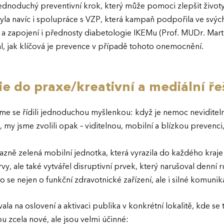
jednoduchý preventivní krok, který může pomoci zlepšit životy 
 byla navíc i spolupráce s VZP, která kampaň podpořila ve sv
 a zapojení i přednosty diabetologie IKEMu (Prof. MUDr. Martin
al, jak klíčová je prevence v případě tohoto onemocnění.
e do praxe/kreativní a mediální ře
sme se řídili jednoduchou myšlenkou: když je nemoc neviditeln
, my jsme zvolili opak – viditelnou, mobilní a blízkou prevenci,
zně zelená mobilní jednotka, která vyrazila do každého kraje
, ale také vytvářel disruptivní prvek, který narušoval denní r
lo se nejen o funkční zdravotnické zařízení, ale i silné komun
la na oslovení a aktivaci publika v konkrétní lokalitě, kde se 
ou zcela nové, ale jsou velmi účinné: