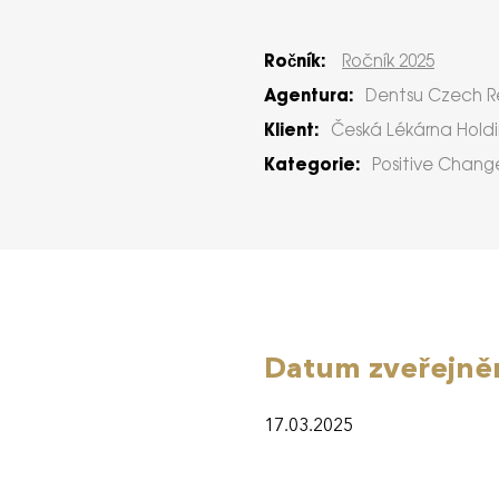
Ročník:
Ročník 2025
Agentura:
Dentsu Czech R
Klient:
Česká Lékárna Holdin
Kategorie:
Positive Chang
Datum zveřejně
17.03.2025