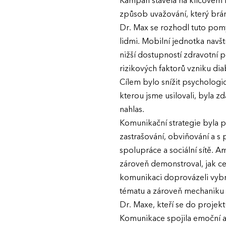
Kampaň stavěla na klíčovém i
způsob uvažování, který brá
Dr. Max se rozhodl tuto pomy
lidmi. Mobilní jednotka navšt
nižší dostupností zdravotní p
rizikových faktorů vzniku dia
Cílem bylo snížit psychologic
kterou jsme usilovali, byla z
nahlas.
Komunikační strategie byla p
zastrašování, obviňování a s
spolupráce a sociální sítě. A
zároveň demonstroval, jak ce
komunikaci doprovázeli vybra
tématu a zároveň mechaniku c
Dr. Maxe, kteří se do projek
Komunikace spojila emoční ap