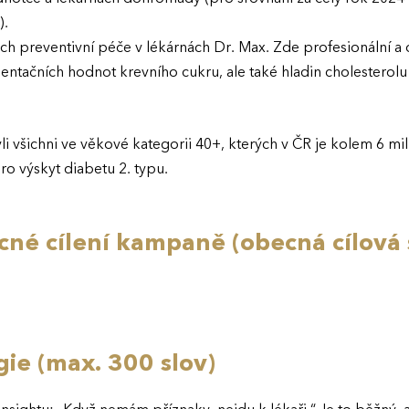
).
ch preventivní péče v lékárnách Dr. Max. Zde profesionální a o
rientačních hodnot krevního cukru, ale také hladin cholestero
i všichni ve věkové kategorii 40+, kterých v ČR je kolem 6 mil
o výskyt diabetu 2. typu.
né cílení kampaně (obecná cílová 
egie (max. 300 slov)