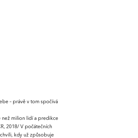
ebe – právě v tom spočívá
 než milion lidí a predikce
 ČR, 2018/ V počátečních
chvíli, kdy už způsobuje