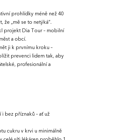
tivní prohlídky méně než 40
, že „mě se to netýká“.
kl projekt Dia Tour – mobilní
měst a obcí.
ět ji k prvnímu kroku –
lížit prevenci lidem tak, aby
átelské, profesionální a
i bez příznaků – ať už
tu cukru v krvi u minimálně
 celé síti lékáren proběhlo 1