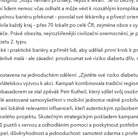
nsightu: „Když nemám příznaky, nejdu k lékaři.“ Je to běžný,
ní lidem nemoc včas odhalit a může vést k rozsáhlým komplik
slnou bariéru překonat – povolal své lékárníky a přivezl orien
ívila každý kraj – přes 70 lokalit po celé ČR, zejména obce s v
éče. Právě obezita, nejrozšířenější civilizační onemocnění, je 
betu 2. typu.
ké i praktické bariéry a přimět lidi, aby udělali první krok k 
dánlivě malá – ale zásadní: prozkoumat své riziko diabetu dřív
ostavena na jednoduchém sdělení: „Zjistěte své riziko diabetu
 přátelskou výzvou k akci. Kampaň kombinovala tradiční regio
mbasadorem se stal zpěvák Petr Kutheil, který sdílel svůj osob
lé asistované samovyšetření v mobilní jednotce reálně probíh
ní lokálně relevantní influenceři, kteří autentickým způsobe
elého projektu. Skutečným strategickým pokladem kampaně se a
tů pustili s vervou a odhodláním pomoci a poskytnout potřeb
el, důvěryhodnost a jednoduchost: samotest zdarma s profesio