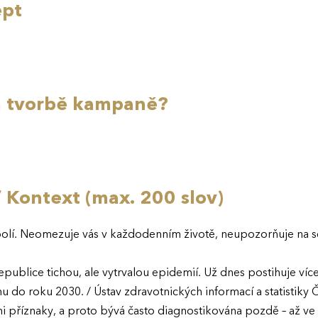
ept
na tvorbě kampaně?
/ Kontext (max. 200 slov)
bolí. Neomezuje vás v každodenním životě, neupozorňuje na s
epublice tichou, ale vytrvalou epidemií. Už dnes postihuje více
nu do roku 2030. / Ústav zdravotnických informací a statistiky
i příznaky, a proto bývá často diagnostikována pozdě – až ve 