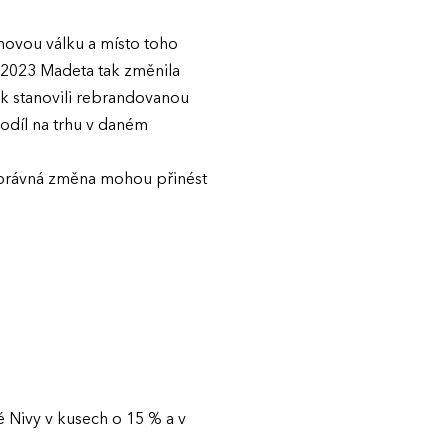
novou válku a místo toho
 2023 Madeta tak změnila
ak stanovili rebrandovanou
podíl na trhu v daném
a správná změna mohou přinést
é Nivy v kusech o 15 % a v