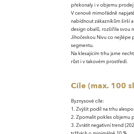
překonaly i v objemu prodejů 
V cenově mimořádně napjatém
nabídnout zákazníkům širší 
design obalů, rozšířila svou
Jihočeskou Nivu co nejlépe p
segmentu.
Na klesajícím trhu jsme nech
růst i v takovém prostředí.
Cíle (max. 100 s
Byznysové cíle:
1. Zvýšit podíl na trhu alesp
2. Zpomalit pokles objemu p
3. Zvrátit negativní trend (2
tržbách o minimálně 10 %.