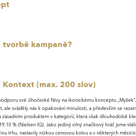
ept
na tvorbě kampaně?
/ Kontext (max. 200 slov)
podporu své Jihočeské Nivy na ikonickému konceptu „Myšek“, 
 ale sváděly nás k opakování minulosti, a především se razant
 zásadním produktem v kategorii, která však dlouhodobě klesá
,10 % (Nielsen IQ). Jako jediný silný značkový hráč jsme stál
vinu trhu, nastavily nízkou cenovou kotvu a v některých měsí