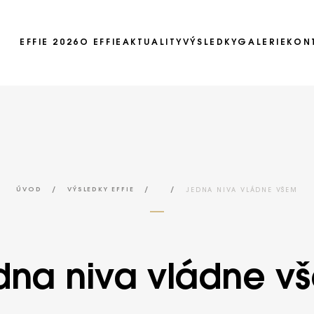
EFFIE 2026
O EFFIE
AKTUALITY
VÝSLEDKY
GALERIE
KON
Ročník 2025
Ročník 2024
Ročník 2023
Ročník 2022
/
/
/
JEDNA NIVA VLÁDNE VŠEM
ÚVOD
VÝSLEDKY EFFIE
Ročník 2021
Ročník 2020
Ročník 2019
dna niva vládne v
Ročník 2018
Ročník 2017