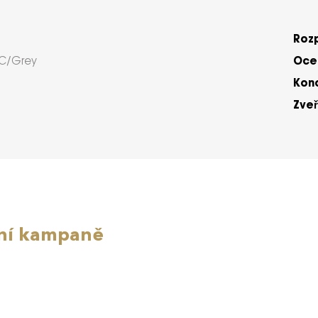
Roz
Ocen
C/Grey
Kon
Zveř
ní kampaně