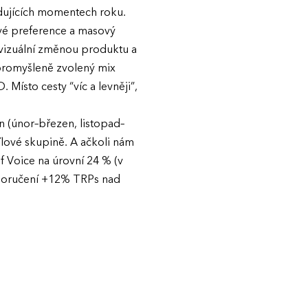
odujících momentech roku.
ové preference a masový
 vizuální změnou produktu a
promyšleně zvolený mix
 Místo cesty “víc a levněji”,
 (únor–březen, listopad–
ílové skupině. A ačkoli nám
f Voice na úrovní 24 % (v
 doručení +12% TRPs nad