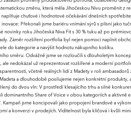
 do zásadní proměny produktového portfolia, obalového desi
stematickou změnu, která měla Jihočeskou Nivu proměnit z reg
rá naplňuje chuťové i hodnotové očekávání dnešních spotřebite
novace: Překonali jsme bariéru vnímání sýrů s plísní jako tučn
é novinky roku Jihočeská Niva Fit s 30 % tuku až po prémiovo
ady. Záměr rozšíření portfolia byl nejen pomoci naplnit obchod
tele do kategorie a navýšit hodnotu nákupního košíku.
ího směru: Odvážně jsme se rozloučili s dlouholetým koncep
, ale nedokázal už reprezentovat rozšířené a moderní portfolio
ansparentnosti, včetně reálných lidí z Madety v roli ambasadorů 
Madeta a dlouhodobě posilujeme nejen konkrétní produkty, a
dělený do dvou vln: V prostředí klesajícího trhu a silné konkur
i dominantního Share of Voice v obou kategoriích a aktivně e
í“. Kampaň jsme koncipovali jako propojení brandové a výkon
a konverzi v prodejích. Viditelnost byla klíčová i kvůli mini