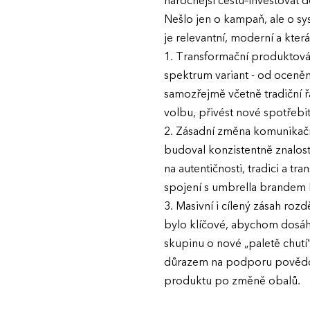
náročnější cestu–investovat
Nešlo jen o kampaň, ale o sy
je relevantní, moderní a kte
1. Transformační produktová i
spektrum variant - od oceněn
samozřejmě včetně tradiční ř
volbu, přivést nové spotřebi
2. Zásadní změna komunikačn
budoval konzistentně znalost
na autentičnosti, tradici a tr
spojení s umbrella brandem 
3. Masivní i cílený zásah roz
bylo klíčové, abychom dosáhl
skupinu o nové „paletě chut
důrazem na podporu povědomí 
produktu po změně obalů.