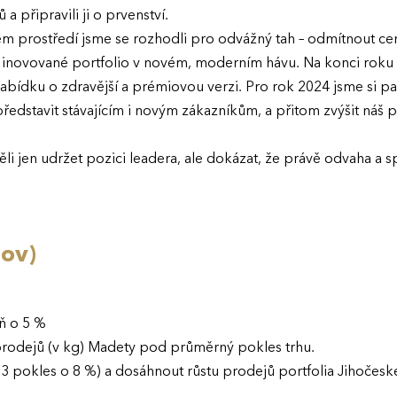
a připravili ji o prvenství.
 prostředí jsme se rozhodli pro odvážný tah – odmítnout ce
a inovované portfolio v novém, moderním hávu. Na konci roku
 nabídku o zdravější a prémiovou verzi. Pro rok 2024 jsme si p
ředstavit stávajícím i novým zákazníkům, a přitom zvýšit náš 
těli jen udržet pozici leadera, ale dokázat, že právě odvaha 
lov)
oň o 5 %
rodejů (v kg) Madety pod průměrný pokles trhu.
023 pokles o 8 %) a dosáhnout růstu prodejů portfolia Jihočesk