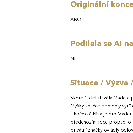
Originální konc
ANO
Podílela se AI 
NE
Situace / Výzva 
Skoro 15 let stavěla Madeta 
Myšky značce pomohly vyrůst,
Jihočeská Niva je pro Madetu
předchozím roce propadl o 19
privátní značky ovládly polo