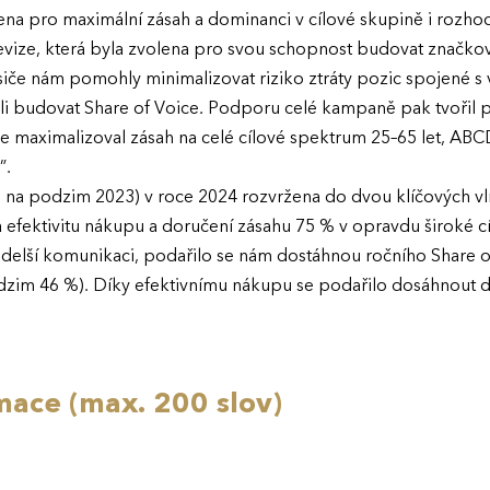
žena pro maximální zásah a dominanci v cílové skupině i rozh
levize, která byla zvolena pro svou schopnost budovat značk
osiče nám pomohly minimalizovat riziko ztráty pozic spojené s
i budovat Share of Voice. Podporu celé kampaně pak tvořil 
 se maximalizoval zásah na celé cílové spektrum 25–65 let, ABCD.
”.
na podzim 2023) v roce 2024 rozvržena do dvou klíčových vln
 efektivitu nákupu a doručení zásahu 75 % v opravdu široké c
 delší komunikaci, podařilo se nám dostáhnou ročního Share o
podzim 46 %). Díky efektivnímu nákupu se podařilo dosáhnout
mace (max. 200 slov)