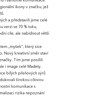
gnu i samotné komunikace.
ionální ikony v značku, jež
lů.
ých a představili jsme celé
u verzi se 70 % tuku,
ní cíle, ale nabídnout větší
tem „myšek“, který sice
. Nový kreativní směr staví
značky. Tím jsme posílili
le i image celé Madety.
ence bílých plísňových sýrů
dukovali širokou cílovou
nostní komunikace s
malizaci rizika nepoznání