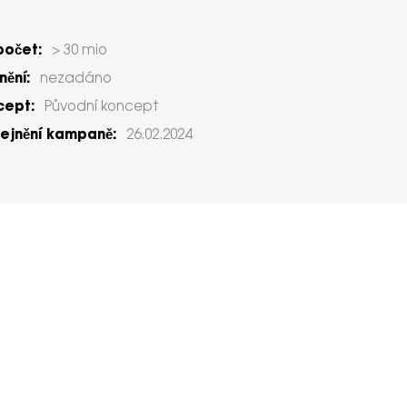
počet:
> 30 mio
ění:
nezadáno
cept:
Původní koncept
ejnění kampaně:
26.02.2024