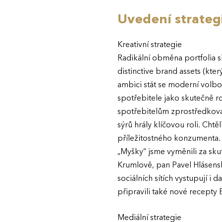
Uvedení strategi
Kreativní strategie
Radikální obměna portfolia s
distinctive brand assets (kte
ambici stát se moderní volbo
spotřebitele jako skutečně r
spotřebitelům zprostředkova
sýrů hrály klíčovou roli. Cht
příležitostného konzumenta.
„Myšky“ jsme vyměnili za skut
Krumlově, pan Pavel Hlásens
sociálních sítích vystupují i
připravili také nové recepty B
Mediální strategie