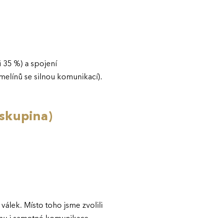
 35 %) a spojení
línů se silnou komunikací).
skupina)
álek. Místo toho jsme zvolili