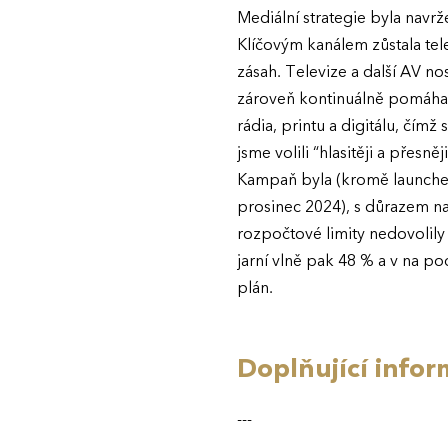
Mediální strategie byla navr
Klíčovým kanálem zůstala te
zásah. Televize a další AV n
zároveň kontinuálně pomáhal
rádia, printu a digitálu, čímž
jsme volili “hlasitěji a přesněji
Kampaň byla (kromě launche 
prosinec 2024), s důrazem na
rozpočtové limity nedovolily
jarní vlně pak 48 % a v na 
plán.
Doplňující infor
---