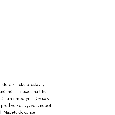
které značku proslavily.
ně měnila situace na trhu.
 - trh s modrými sýry se v
i před velkou výzvou, neboť
cích Madetu dokonce