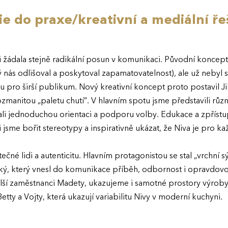
e do praxe/kreativní a mediální ře
i žádala stejně radikální posun v komunikaci. Původní koncep
rý nás odlišoval a poskytoval zapamatovatelnost), ale už nebyl s
u pro širší publikum. Nový kreativní koncept proto postavil 
ozmanitou „paletu chutí“. V hlavním spotu jsme představili rů
li jednoduchou orientaci a podporu volby. Edukace a zpříst
ěli jsme bořit stereotypy a inspirativně ukázat, že Niva je pro
ečné lidi a autenticitu. Hlavním protagonistou se stal „vrchní 
ký, který vnesl do komunikace příběh, odbornost i opravdovo
 další zaměstnanci Madety, ukazujeme i samotné prostory výroby.
etty a Vojty, která ukazují variabilitu Nivy v moderní kuchyni.