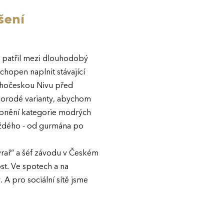
šení
t patřil mezi dlouhodobý
chopen naplnit stávající
Jihočeskou Nivu před
znorodé varianty, abychom
upnění kategorie modrých
 každého - od gurmána po
sýrař“ a šéf závodu v Českém
st. Ve spotech a na
 A pro sociální sítě jsme