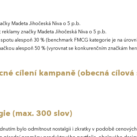
značky Madeta Jihočeská Niva o 5 p.b.
t reklamy značky Madeta Jihočeská Niva o 5 p.b.
spotu alespoň 30 % (benchmark FMCG kategorie je na úrovni
ačkou alespoň 50 % (vyrovnat se konkurenčním značkám herme
né cílení kampaně (obecná cílová 
egie (max. 300 slov)
nutím bylo odmítnout nostalgii i zkratky v podobě cenových v