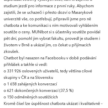
studium jezdí pro informace z první ruky. Abychom
zajistili, že se uchazeči i přesto dozví o Masarykově
univerzitě vše, co potřebují, připravili jsme pro ně
chatbota a ke komunikaci s ním motivovali vyhlášením
soutěže o ceny. MUNIbot si s účastníky soutěže povídal
pět dní, pomohl jim vybrat fakultu, provedl je studiem i
životem v Brně a ukázal jim, co čekat u přijímacích
zkoušek.
Chatbot byl nasazen na Facebooku v době podávání
přihlášek a takhle si vedl:
o 331 926 oslovených uživatelů, tedy většina cílové
skupiny v ČR a na Slovensku
o 1 658 zahájených konverzací
o 621 dokončených konverzací (37,5 %)
o 150 odměněných soutěžících
Kromě čísel lze úspěšnost chatbota ukázat i kvalitativně –