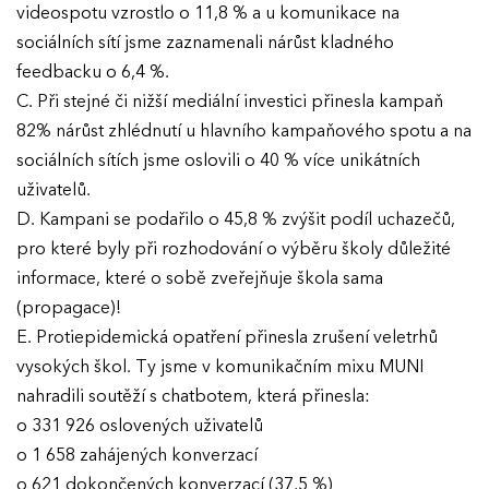
videospotu vzrostlo o 11,8 % a u komunikace na
sociálních sítí jsme zaznamenali nárůst kladného
feedbacku o 6,4 %.
C. Při stejné či nižší mediální investici přinesla kampaň
82% nárůst zhlédnutí u hlavního kampaňového spotu a na
sociálních sítích jsme oslovili o 40 % více unikátních
uživatelů.
D. Kampani se podařilo o 45,8 % zvýšit podíl uchazečů,
pro které byly při rozhodování o výběru školy důležité
informace, které o sobě zveřejňuje škola sama
(propagace)!
E. Protiepidemická opatření přinesla zrušení veletrhů
vysokých škol. Ty jsme v komunikačním mixu MUNI
nahradili soutěží s chatbotem, která přinesla:
o 331 926 oslovených uživatelů
o 1 658 zahájených konverzací
o 621 dokončených konverzací (37,5 %)