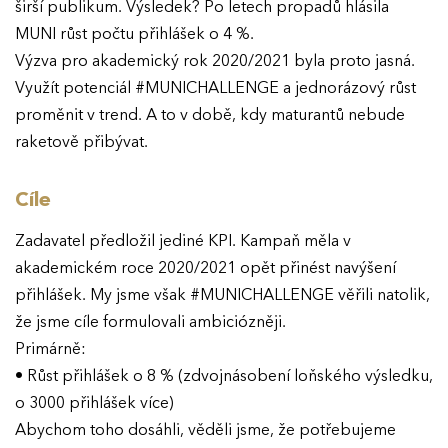
širší publikum. Výsledek? Po letech propadů hlásila
MUNI růst počtu přihlášek o 4 %.
Výzva pro akademický rok 2020/2021 byla proto jasná.
Využít potenciál #MUNICHALLENGE a jednorázový růst
proměnit v trend. A to v době, kdy maturantů nebude
raketově přibývat.
Cíle
Zadavatel předložil jediné KPI. Kampaň měla v
akademickém roce 2020/2021 opět přinést navýšení
přihlášek. My jsme však #MUNICHALLENGE věřili natolik,
že jsme cíle formulovali ambiciózněji.
Primárně:
• Růst přihlášek o 8 % (zdvojnásobení loňského výsledku,
o 3000 přihlášek více)
Abychom toho dosáhli, věděli jsme, že potřebujeme