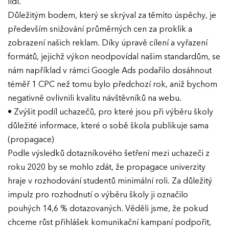
lidí.
Důležitým bodem, který se skrýval za těmito úspěchy, je
především snižování průměrných cen za proklik a
zobrazení našich reklam. Díky úpravě cílení a vyřazení
formátů, jejichž výkon neodpovídal našim standardům, se
nám například v rámci Google Ads podařilo dosáhnout
téměř 1 CPC než tomu bylo předchozí rok, aniž bychom
negativně ovlivnili kvalitu návštěvníků na webu.
• Zvýšit podíl uchazečů, pro které jsou při výběru školy
důležité informace, které o sobě škola publikuje sama
(propagace)
Podle výsledků dotazníkového šetření mezi uchazeči z
roku 2020 by se mohlo zdát, že propagace univerzity
hraje v rozhodování studentů minimální roli. Za důležitý
impulz pro rozhodnutí o výběru školy ji označilo
pouhých 14,6 % dotazovaných. Věděli jsme, že pokud
chceme růst přihlášek komunikační kampaní podpořit,