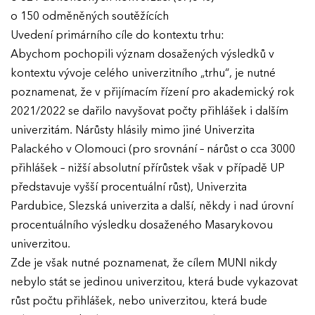
o 150 odměněných soutěžících
Uvedení primárního cíle do kontextu trhu:
Abychom pochopili význam dosažených výsledků v
kontextu vývoje celého univerzitního „trhu“, je nutné
poznamenat, že v přijímacím řízení pro akademický rok
2021/2022 se dařilo navyšovat počty přihlášek i dalším
univerzitám. Nárůsty hlásily mimo jiné Univerzita
Palackého v Olomouci (pro srovnání – nárůst o cca 3000
přihlášek – nižší absolutní přírůstek však v případě UP
představuje vyšší procentuální růst), Univerzita
Pardubice, Slezská univerzita a další, někdy i nad úrovní
procentuálního výsledku dosaženého Masarykovou
univerzitou.
Zde je však nutné poznamenat, že cílem MUNI nikdy
nebylo stát se jedinou univerzitou, která bude vykazovat
růst počtu přihlášek, nebo univerzitou, která bude