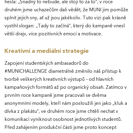
hesla: „Snadný to nebude, ale stojí to za to“, v roce
druhém jsme uchazečům dali vědět, že MUNI jim pomůže
splnit jejich sny, ať už jsou jakékoliv. Tuto vizi pak krásně
vystihl slogan: „Tady to začíná“, který do kampaně vnesl
větší drajv, více pozitivních emocí a motivace.
Kreativní a mediální strategie
Zapojení studentských ambasadorů do
#MUNICHALLENGE diametrálně změnilo náš přístup k
tvorbě veškerých kreativních výstupů – od hlavních
kampaňových formátů až po organický obsah. Zatímco v
prvním roce kampaně jsme pracovali se dvěma
anonymními modely, kteří nám posloužili jen jako „kluk a
dívka z plakátu“, ve druhém roce jsme chtěli nechat v
komunikaci vyniknout osobnost jednotlivých studentů.
Před zahájením produkční části jsme proto koncept