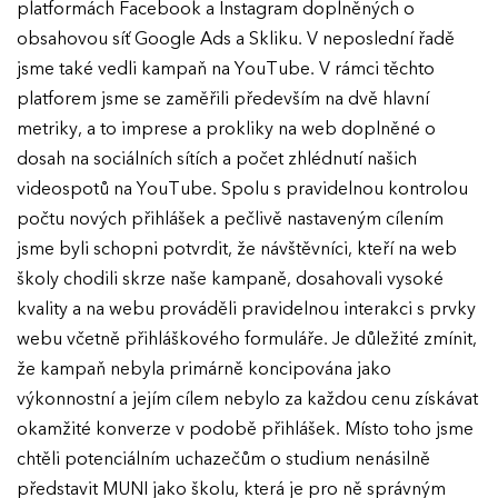
platformách Facebook a Instagram doplněných o
obsahovou síť Google Ads a Skliku. V neposlední řadě
jsme také vedli kampaň na YouTube. V rámci těchto
platforem jsme se zaměřili především na dvě hlavní
metriky, a to imprese a prokliky na web doplněné o
dosah na sociálních sítích a počet zhlédnutí našich
videospotů na YouTube. Spolu s pravidelnou kontrolou
počtu nových přihlášek a pečlivě nastaveným cílením
jsme byli schopni potvrdit, že návštěvníci, kteří na web
školy chodili skrze naše kampaně, dosahovali vysoké
kvality a na webu prováděli pravidelnou interakci s prvky
webu včetně přihláškového formuláře. Je důležité zmínit,
že kampaň nebyla primárně koncipována jako
výkonnostní a jejím cílem nebylo za každou cenu získávat
okamžité konverze v podobě přihlášek. Místo toho jsme
chtěli potenciálním uchazečům o studium nenásilně
představit MUNI jako školu, která je pro ně správným