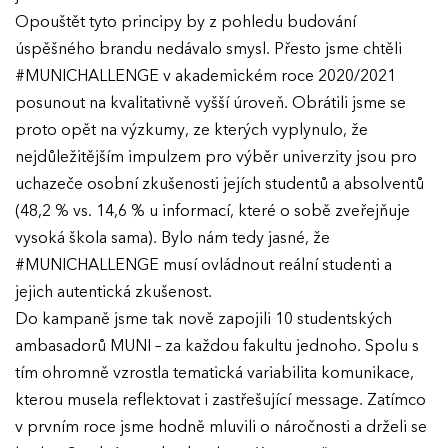
Opouštět tyto principy by z pohledu budování
úspěšného brandu nedávalo smysl. Přesto jsme chtěli
#MUNICHALLENGE v akademickém roce 2020/2021
posunout na kvalitativně vyšší úroveň. Obrátili jsme se
proto opět na výzkumy, ze kterých vyplynulo, že
nejdůležitějším impulzem pro výběr univerzity jsou pro
uchazeče osobní zkušenosti jejích studentů a absolventů
(48,2 % vs. 14,6 % u informací, které o sobě zveřejňuje
vysoká škola sama). Bylo nám tedy jasné, že
#MUNICHALLENGE musí ovládnout reální studenti a
jejich autentická zkušenost.
Do kampaně jsme tak nově zapojili 10 studentských
ambasadorů MUNI – za každou fakultu jednoho. Spolu s
tím ohromně vzrostla tematická variabilita komunikace,
kterou musela reflektovat i zastřešující message. Zatímco
v prvním roce jsme hodně mluvili o náročnosti a drželi se