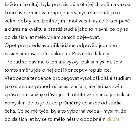
každou fakultu), byla pro nás důležitá jejich zpětná vazba.
I oni často zmiňovali zapojení reálných studentů jako
velmi dobrý tah. Líbil se jim i motivační ráz celé kampaně
a důraz na kvalitu a prestiž studia jako to hlavní, co by se i
do dalších let mělo v kampaních objevovat.
Opět pro představu přikládáme odpověď jednoho z
našich ambasadorů – Jakuba z Právnické fakulty:
„Pokud se bavíme o tématu výzvy, pak si myslím, že v
tomto směru jde o nejlepší koncept v republice.
Všeobecná tendence propagovat vysokoškolské studium
jako srandu a pohodu sice asi zní fajn, ale jednak svým
způsobem snižuje důstojnost tohoto vzdělání a jednak si
nemyslím, že to je to, co průměrný uchazeč od studia
čeká. Co se mě týče, byla to výborná volba – myslím, že
do dalších let by se to mělo nést v obdobném
duchu.“