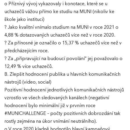
o Příznivý vývoj vykazovaly i konotace, které se u
uchazečů vážou přímo ke studiu na MUNI (nikoliv ke
škole jako instituci)
? Jako kvalitní vnímalo studium na MUNI v roce 2021 o
4,88 % dotazovaných uchazečů více než v roce 2020.
? Za přínosné je označilo o 15,37 % uchazečů více než v
předcházejícím roce.
? Za „připravující na budoucí povolání“ jej považovalo o
12,49 % více uchazečů.
B. Zlepšit hodnocení publika u hlavních komunikačních
nástrojů (video, social)
Pozitivní hodnocení jednotlivých komunikačních nástrojů
vzrostlo ve všech sledovaných kanálech (negativní
hodnocení bylo minimální již v prvním roce
#MUNICHALLENGE – počty pozitivních dobrozdání tak
rostly zejména na úkor vnímání neutrálního).
o V roce 2020 kladně hodnotilo hlavní kampaňový