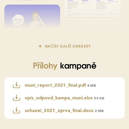
NAČÍST DALŠÍ OBRÁZKY
Přílohy
kampaně
muni_report_2021_final.pdf
4 MB
vpis_odpovd_kampa_muni.xlsx
53 KB
uchazei_2021_zprva_final.docx
2 MB