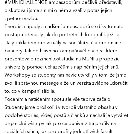
#MUNICHALLENGE ambasadorům pečlivě představili,
diskutovali jsme s nimi o něm a vzali v potaz jejich
zpětnou vazbu.
Energie, nápady a nadšení ambasadorů se díky tomuto
postupu přenesly jak do portrétních fotografií, jež se
staly základem pro vizuály na sociální sítě a pro online
bannery, tak do hlavního kampaňového videa, které
prezentovalo rozmanitost studia na MUNI a propozici
univerzity pomoci uchazečům s naplněním jejich snů.
Workshopy se studenty nás navíc utvrdily v tom, že jsme
zvolili správnou message a že univerzita zvládne „doručit“
to, co v kampani slíbila.
Focením a natáčením spotu ale vše teprve začalo.
Studenty jsme proškolili v tvorbě vlastního obsahu v
podobě stories, videí, postů a článků a nechali je vytvářet
organické výstupy jak pro celouniverzitní profily na
sociálních sítích, tak pro profily jednotlivých fakult.