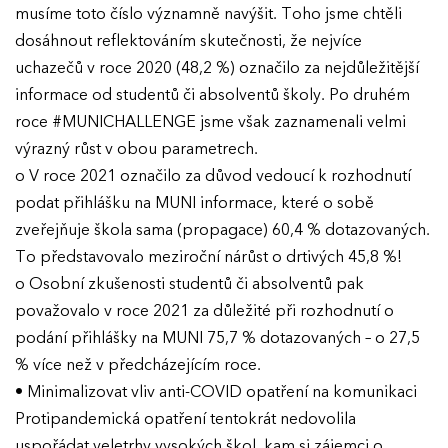
musíme toto číslo významně navýšit. Toho jsme chtěli
dosáhnout reflektováním skutečnosti, že nejvíce
uchazečů v roce 2020 (48,2 %) označilo za nejdůležitější
informace od studentů či absolventů školy. Po druhém
roce #MUNICHALLENGE jsme však zaznamenali velmi
výrazný růst v obou parametrech.
o V roce 2021 označilo za důvod vedoucí k rozhodnutí
podat přihlášku na MUNI informace, které o sobě
zveřejňuje škola sama (propagace) 60,4 % dotazovaných.
To představovalo meziroční nárůst o drtivých 45,8 %!
o Osobní zkušenosti studentů či absolventů pak
považovalo v roce 2021 za důležité při rozhodnutí o
podání přihlášky na MUNI 75,7 % dotazovaných – o 27,5
% více než v předcházejícím roce.
• Minimalizovat vliv anti-COVID opatření na komunikaci
Protipandemická opatření tentokrát nedovolila
uspořádat veletrhy vysokých škol, kam si zájemci o