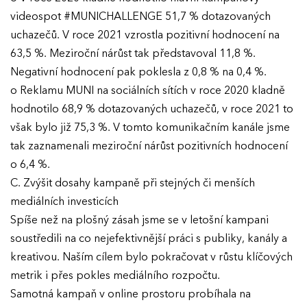
videospot #MUNICHALLENGE 51,7 % dotazovaných
uchazečů. V roce 2021 vzrostla pozitivní hodnocení na
63,5 %. Meziroční nárůst tak představoval 11,8 %.
Negativní hodnocení pak poklesla z 0,8 % na 0,4 %.
o Reklamu MUNI na sociálních sítích v roce 2020 kladně
hodnotilo 68,9 % dotazovaných uchazečů, v roce 2021 to
však bylo již 75,3 %. V tomto komunikačním kanále jsme
tak zaznamenali meziroční nárůst pozitivních hodnocení
o 6,4 %.
C. Zvýšit dosahy kampaně při stejných či menších
mediálních investicích
Spíše než na plošný zásah jsme se v letošní kampani
soustředili na co nejefektivnější práci s publiky, kanály a
kreativou. Naším cílem bylo pokračovat v růstu klíčových
metrik i přes pokles mediálního rozpočtu.
Samotná kampaň v online prostoru probíhala na