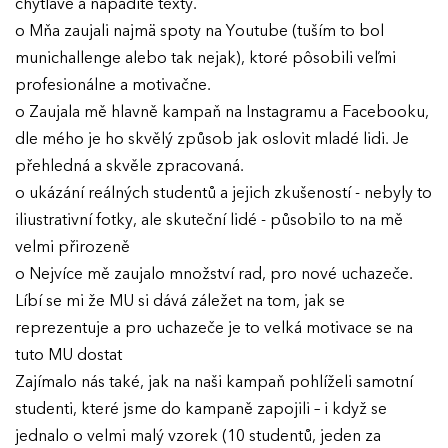
chytľavé a nápadité texty.
o Mňa zaujali najmä spoty na Youtube (tuším to bol
munichallenge alebo tak nejak), ktoré pôsobili veľmi
profesionálne a motivačne.
o Zaujala mě hlavně kampaň na Instagramu a Facebooku,
dle mého je ho skvělý způsob jak oslovit mladé lidi. Je
přehledná a skvěle zpracovaná.
o ukázání reálných studentů a jejich zkušeností - nebyly to
iliustrativní fotky, ale skuteční lidé - působilo to na mě
velmi přirozeně
o Nejvíce mě zaujalo množství rad, pro nové uchazeče.
Líbí se mi že MU si dává záležet na tom, jak se
reprezentuje a pro uchazeče je to velká motivace se na
tuto MU dostat
Zajímalo nás také, jak na naši kampaň pohlíželi samotní
studenti, které jsme do kampaně zapojili – i když se
jednalo o velmi malý vzorek (10 studentů, jeden za