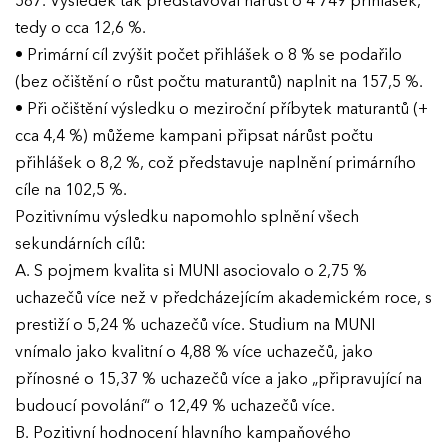
587. Výsledek tak představoval nárůst o 4 749 přihlášek,
tedy o cca 12,6 %.
• Primární cíl zvýšit počet přihlášek o 8 % se podařilo
(bez očištění o růst počtu maturantů) naplnit na 157,5 %.
• Při očištění výsledku o meziroční příbytek maturantů (+
cca 4,4 %) můžeme kampani připsat nárůst počtu
přihlášek o 8,2 %, což představuje naplnění primárního
cíle na 102,5 %.
Pozitivnímu výsledku napomohlo splnění všech
sekundárních cílů:
A. S pojmem kvalita si MUNI asociovalo o 2,75 %
uchazečů více než v předcházejícím akademickém roce, s
prestiží o 5,24 % uchazečů více. Studium na MUNI
vnímalo jako kvalitní o 4,88 % více uchazečů, jako
přínosné o 15,37 % uchazečů více a jako „připravující na
budoucí povolání“ o 12,49 % uchazečů více.
B. Pozitivní hodnocení hlavního kampaňového