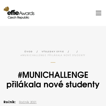
/
/
/
ÚVOD
VÝSLEDKY EFFIE
#MUNICHALLENGE PŘILÁKALA NOVÉ STUDENTY
#MUNICHALLENGE
přilákala nové studenty
Ročník:
Ročník 2021