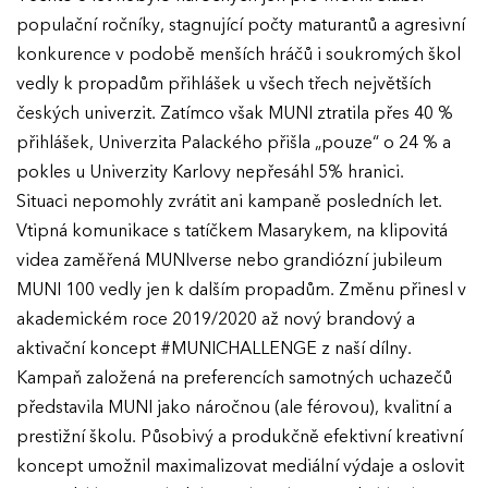
populační ročníky, stagnující počty maturantů a agresivní
konkurence v podobě menších hráčů i soukromých škol
vedly k propadům přihlášek u všech třech největších
českých univerzit. Zatímco však MUNI ztratila přes 40 %
přihlášek, Univerzita Palackého přišla „pouze“ o 24 % a
pokles u Univerzity Karlovy nepřesáhl 5% hranici.
Situaci nepomohly zvrátit ani kampaně posledních let.
Vtipná komunikace s tatíčkem Masarykem, na klipovitá
videa zaměřená MUNIverse nebo grandiózní jubileum
MUNI 100 vedly jen k dalším propadům. Změnu přinesl v
akademickém roce 2019/2020 až nový brandový a
aktivační koncept #MUNICHALLENGE z naší dílny.
Kampaň založená na preferencích samotných uchazečů
představila MUNI jako náročnou (ale férovou), kvalitní a
prestižní školu. Působivý a produkčně efektivní kreativní
koncept umožnil maximalizovat mediální výdaje a oslovit