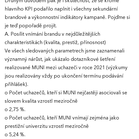
Druhým důvodem pak je i skutečnost, že se kromě
hlavního KPI podařilo naplnit i všechny sekundární
brandové a výkonnostní indikátory kampaně. Pojďme si
je teď popořadě projít.
A. Posílit vnímání brandu v nejdůležitějších
charakteristikách (kvalita, prestiž, přínosnost)
Ve všech sledovaných parametrech jsme zaznamenali
významný nárůst, jak ukázalo dotazníkové šetření
realizované MUNI mezi uchazeči v roce 2021 (výzkumy
jsou realizovány vždy po ukončení termínu podávání
přihlášek).
o Počet uchazečů, kteří si MUNI nejčastěji asociovali se
slovem kvalita vzrostl meziročně
o 2,75 %.
o Počet uchazečů, kteří MUNI vnímají zejména jako
prestižní univerzitu vzrostl meziročně
o 5,24 %.