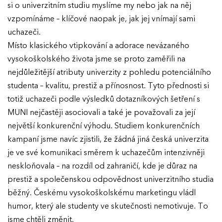
si o univerzitním studiu myslíme my nebo jak na něj
vzpomínáme – klíčové naopak je, jak jej vnímají sami
uchazeči.
Místo klasického vtipkování a adorace nevázaného
vysokoškolského života jsme se proto zaměřili na
nejdůležitější atributy univerzity z pohledu potenciálního
studenta – kvalitu, prestiž a přínosnost. Tyto přednosti si
totiž uchazeči podle výsledků dotazníkových šetření s
MUNI nejčastěji asociovali a také je považovali za její
největší konkurenční výhodu. Studiem konkurenčních
kampaní jsme navíc zjistili, že žádná jiná česká univerzita
je ve své komunikaci směrem k uchazečům intenzivněji
neskloňovala – na rozdíl od zahraničí, kde je důraz na
prestiž a společenskou odpovědnost univerzitního studia
běžný. Českému vysokoškolskému marketingu vládl
humor, který ale studenty ve skutečnosti nemotivuje. To
jsme chtěli změnit.