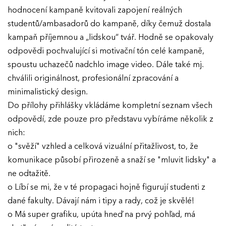
hodnocení kampaně kvitovali zapojení reálných
studentů/ambasadorů do kampaně, díky čemuž dostala
kampaň příjemnou a „lidskou“ tvář. Hodně se opakovaly
odpovědi pochvalující si motivační tón celé kampaně,
spoustu uchazečů nadchlo image video. Dále také mj.
chválili originálnost, profesionální zpracování a
minimalistický design.
Do přílohy přihlášky vkládáme kompletní seznam všech
odpovědí, zde pouze pro představu vybíráme několik z
nich:
o "svěží" vzhled a celková vizuální přitažlivost, to, že
komunikace působí přirozeně a snaží se "mluvit lidsky" a
ne odtažitě.
o Líbí se mi, že v té propagaci hojně figurují studenti z
dané fakulty. Dávají nám i tipy a rady, což je skvělé!
o Má super grafiku, upúta hneď na prvý pohľad, má