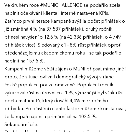
Ve druhém roce #MUNICHALLENGE se podařilo zcela
VÝSLEDKY
naplnit očekávání klienta i interně nastavená KPIs.
Zatímco první iterace kampaně zvýšila počet přihlášek o
GALERIE
Ročník 2025
již zmíněná 4 % (na 37 587 přihlášek), druhý ročník
přinesl navýšení o 12,6 % (na 42 336 přihlášek, o 4 749
Ročník 2024
KONTAKTY
přihlášek více). Sledovaný cíl – 8% růst přihlášek oproti
Ročník 2023
předcházejícímu akademickému roku – se tak podařilo
naplnit na 157,5 %.
Ročník 2022
Kampani můžeme větší zájem o MUNI připsat mimo jiné i
Ročník 2021
proto, že situaci ovlivnil demografický vývoj v rámci
české populace pouze omezeně. Populační ročník
Ročník 2020
vykazoval růst na úrovni cca 1 %, výraznější byl však růst
Ročník 2019
počtu maturantů, který dosáhl 4,4% meziročního
příbytku. Po očištění o tento faktor můžeme konstatovat,
Ročník 2018
že kampaň naplnila primární cíl na 102,5 %.
Ročník 2017
Sekundární cíle: