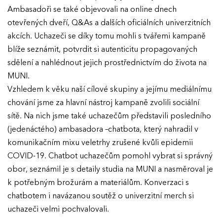
Ambasadoři se také objevovali na online dnech
otevřených dveří, Q&As a dalších oficiálních univerzitních
akcích. Uchazeči se díky tomu mohli s tvářemi kampaně
blíže seznámit, potvrdit si autenticitu propagovaných
sdělení a nahlédnout jejich prostřednictvím do života na
MUNI.
Vzhledem k věku naší cílové skupiny a jejímu mediálnímu
chování jsme za hlavní nástroj kampaně zvolili sociální
sítě. Na nich jsme také uchazečům představili posledního
(jedenáctého) ambasadora –chatbota, který nahradil v
komunikačním mixu veletrhy zrušené kvůli epidemii
COVID-19. Chatbot uchazečům pomohl vybrat si správný
obor, seznámil je s detaily studia na MUNI a nasměroval je
k potřebným brožurám a materiálům. Konverzaci s
chatbotem i navázanou soutěž o univerzitní merch si
uchazeči velmi pochvalovali.