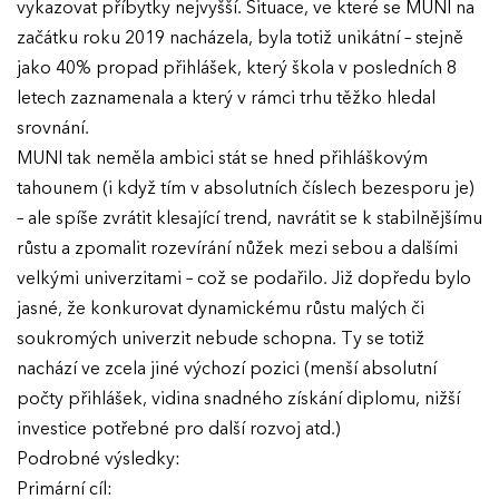
vykazovat příbytky nejvyšší. Situace, ve které se MUNI na
začátku roku 2019 nacházela, byla totiž unikátní – stejně
jako 40% propad přihlášek, který škola v posledních 8
letech zaznamenala a který v rámci trhu těžko hledal
srovnání.
MUNI tak neměla ambici stát se hned přihláškovým
tahounem (i když tím v absolutních číslech bezesporu je)
– ale spíše zvrátit klesající trend, navrátit se k stabilnějšímu
růstu a zpomalit rozevírání nůžek mezi sebou a dalšími
velkými univerzitami – což se podařilo. Již dopředu bylo
jasné, že konkurovat dynamickému růstu malých či
soukromých univerzit nebude schopna. Ty se totiž
EFFIE 2026
nachází ve zcela jiné výchozí pozici (menší absolutní
počty přihlášek, vidina snadného získání diplomu, nižší
O EFFIE
investice potřebné pro další rozvoj atd.)
Podrobné výsledky:
AKTUALITY
Primární cíl: