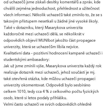
od uchazečů jsme získali desítky komentářů a zpráv, kde
chválili zejména jednoduchost, přehlednost a užitečnost
všech informací. Několik uchazečů také zmínilo to, že se s
takovým přístupem nesetkali u žádné jiné vysoké školy.
Také v dotazníku, který Masarykova univerzita
každoročně mezi uchazeči dělá, se několikrát v
odpovědích objevil MUNIbot jakožto část propagace
univerzity, která se uchazečům líbila nejvíce.
Kvalitativní data – pozitivní hodnocení kampaně uchazeči i
studentskými ambasadory:
Jak už jsme zmínili výše, Masarykova univerzita každý rok
realizuje dotazník mezi uchazeči, jehož součástí je mj.
také otevřená otázka, kde můžou uchazeči propagaci
univerzity okomentovat. Odpovědí bylo sesbíráno
celkem 1010, tedy cca 4 % z celkového počtu fyzických
osob, které si letos podaly přihlášku.
Velmi často uchazeči ve svých odpovědích ohledně