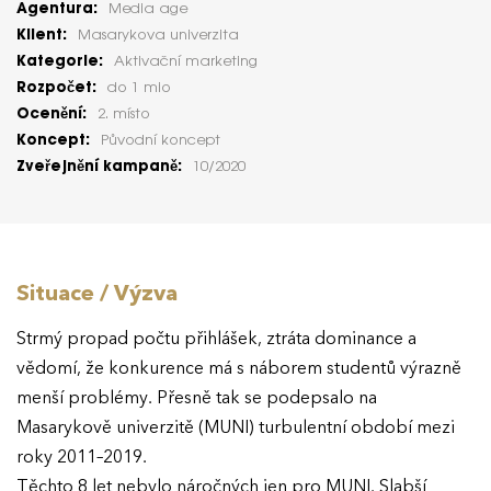
Agentura:
Media age
Klient:
Masarykova univerzita
Kategorie:
Aktivační marketing
Rozpočet:
do 1 mio
Ocenění:
2. místo
Koncept:
Původní koncept
Zveřejnění kampaně:
10/2020
Situace / Výzva
Strmý propad počtu přihlášek, ztráta dominance a
vědomí, že konkurence má s náborem studentů výrazně
menší problémy. Přesně tak se podepsalo na
Masarykově univerzitě (MUNI) turbulentní období mezi
roky 2011–2019.
Těchto 8 let nebylo náročných jen pro MUNI. Slabší