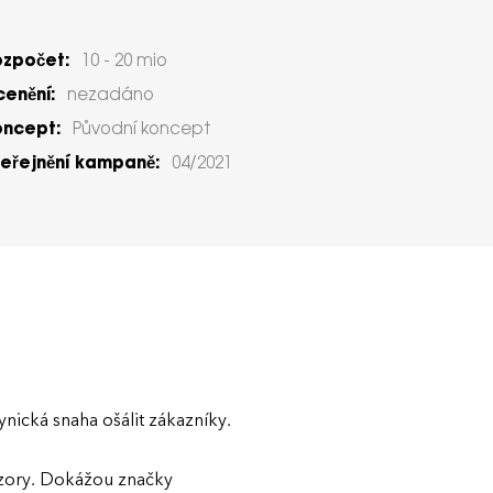
ozpočet:
10 - 20 mio
enění:
nezadáno
oncept:
Původní koncept
eřejnění kampaně:
04/2021
nická snaha ošálit zákazníky.
názory. Dokážou značky