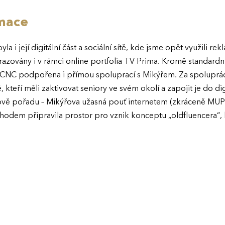
rmace
a i její digitální část a sociální sítě, kde jsme opět využili r
razovány i v rámci online portfolia TV Prima. Kromě standardn
 CNC podpořena i přímou spoluprací s Mikýřem. Za spoluprác
 kteří měli zaktivovat seniory ve svém okolí a zapojit je do di
řově pořadu – Mikýřova užasná pouť internetem (zkráceně MUPI
dem připravila prostor pro vznik konceptu „oldfluencera“,