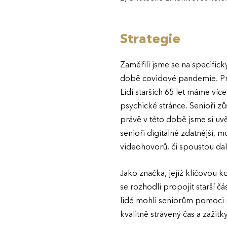
Strategie
Zaměřili jsme se na specifick
době covidové pandemie. Pro
Lidí starších 65 let máme víc
psychické stránce. Senioři z
právě v této době jsme si uv
senioři digitálně zdatnější, 
videohovorů, či spoustou dal
Jako značka, jejíž klíčovou 
se rozhodli propojit starší 
lidé mohli seniorům pomoci na
kvalitně strávený čas a zážit