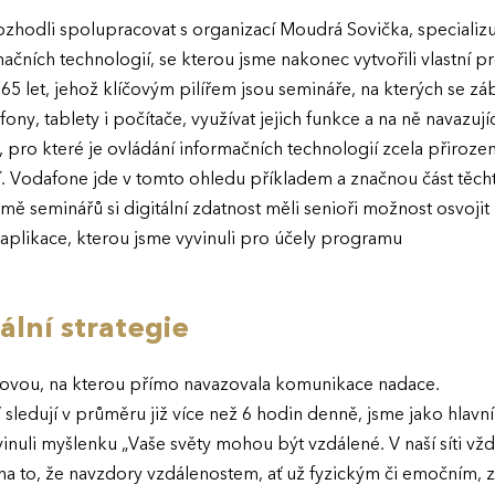
zhodli spolupracovat s organizací Moudrá Sovička, specializu
ačních technologií, se kterou jsme nakonec vytvořili vlastní p
 65 let, jehož klíčovým pilířem jsou semináře, na kterých se z
ony, tablety i počítače, využívat jejich funkce a na ně navazuj
 pro které je ovládání informačních technologií zcela přirozené
ání. Vodafone jde v tomto ohledu příkladem a značnou část těc
ě seminářů si digitální zdatnost měli senioři možnost osvojit 
aplikace, kterou jsme vyvinuli pro účely programu
ální strategie
dovou, na kterou přímo navazovala komunikace nadace.
V sledují v průměru již více než 6 hodin denně, jsme jako hlavní 
nuli myšlenku „Vaše světy mohou být vzdálené. V naší síti vždy
 na to, že navzdory vzdálenostem, ať už fyzickým či emočním,