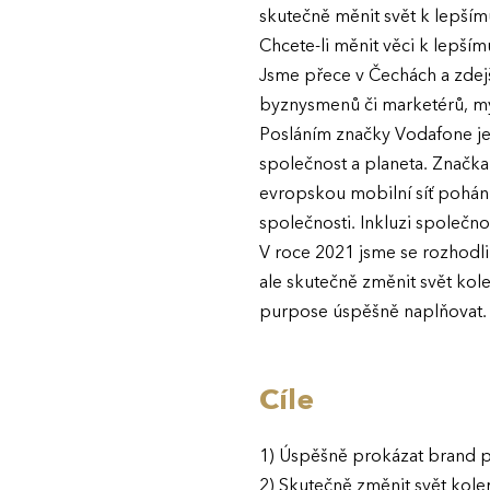
skutečně měnit svět k lepší
Chcete-li měnit věci k lepšímu
Jsme přece v Čechách a zdejš
byznysmenů či marketérů, mysl
Posláním značky Vodafone je s
společnost a planeta. Značka 
evropskou mobilní síť pohán
společnosti. Inkluzi společno
V roce 2021 jsme se rozhodli p
ale skutečně změnit svět ko
purpose úspěšně naplňovat.
Cíle
1) Úspěšně prokázat brand pu
2) Skutečně změnit svět kole