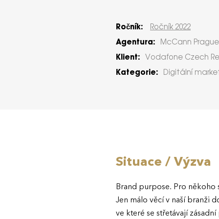
Ročník:
Ročník 2022
Agentura:
McCann Prague
Klient:
Vodafone Czech Re
Kategorie:
Digitální marke
Situace / Výzva
Brand purpose. Pro někoho sa
Jen málo věcí v naší branži 
ve které se střetávají zásad