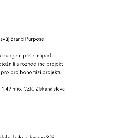
svůj Brand Purpose
o budgetu přišel nápad
tožnili a rozhodli se projekt
pro pro bono fázi projektu
 1,49 mio. CZK. Získaná sleva
é doby bylo osloveno 939