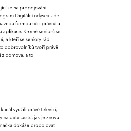
jící se na propojování
rogram Digitální odysea. Jde
ábavnou formou učí správně a
ící aplikace. Kromě seniorů se
, a kteří se seniory rádi
hto dobrovolníků tvoří právě
i z domova, a to
kanál využili právě televizi,
 najdete cestu, jak je znovu
 značka dokáže propojovat