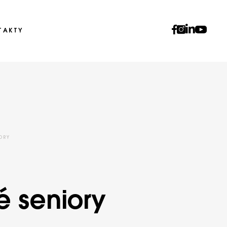
TAKTY
ORY
é seniory