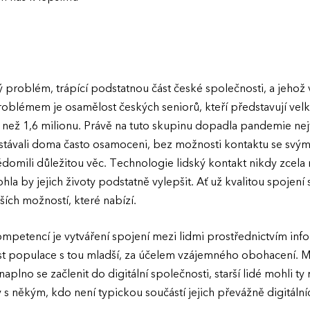
ý problém, trápící podstatnou část české společnosti, a jehož 
blémem je osamělost českých seniorů, kteří představují vel
e než 1,6 milionu. Právě na tuto skupinu dopadla pandemie nejt
ůstávali doma často osamoceni, bez možnosti kontaktu se svými
ědomili důležitou věc. Technologie lidský kontakt nikdy zcela 
mohla by jejich životy podstatně vylepšit. Ať už kvalitou spojen
ších možností, které nabízí.
kompetencí je vytváření spojení mezi lidmi prostřednictvím inf
část populace s tou mladší, za účelem vzájemného obohacení. M
plno se začlenit do digitální společnosti, starší lidé mohli t
ky s někým, kdo není typickou součástí jejich převážně digitální