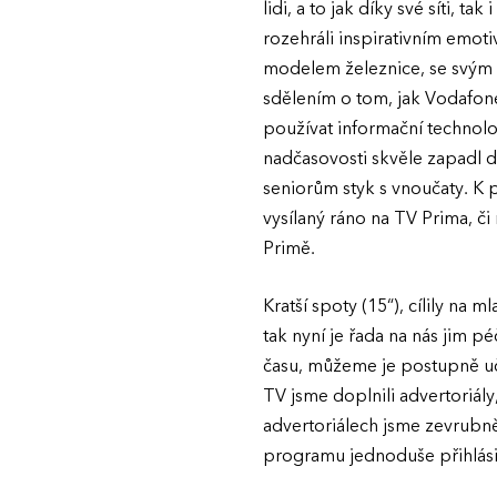
lidi, a to jak díky své síti, 
rozehráli inspirativním emot
modelem železnice, se svým 
sdělením o tom, jak Vodafone
používat informační technol
nadčasovosti skvěle zapadl 
seniorům styk s vnoučaty. K 
vysílaný ráno na TV Prima, 
Primě.
Kratší spoty (15“), cílily na m
tak nyní je řada na nás jim p
času, můžeme je postupně uč
TV jsme doplnili advertoriály
advertoriálech jsme zevrubně
programu jednoduše přihlási