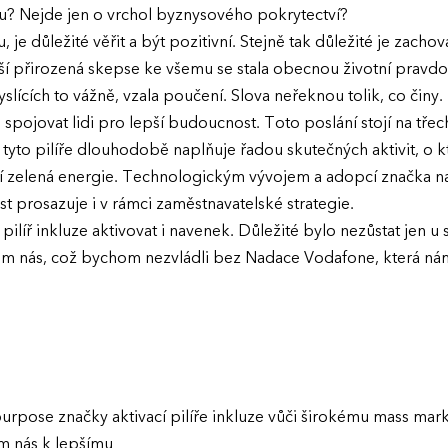
mu? Nejde jen o vrchol byznysového pokrytectví?
, je důležité věřit a být pozitivní. Stejně tak důležité je zach
í přirozená skepse ke všemu se stala obecnou životní pravdou,
ících to vážně, vzala poučení. Slova neřeknou tolik, co činy.
pojovat lidi pro lepší budoucnost. Toto poslání stojí na třech p
tyto pilíře dlouhodobě naplňuje řadou skutečných aktivit, o kt
í zelená energie. Technologickým vývojem a adopcí značka na
st prosazuje i v rámci zaměstnavatelské strategie.
ilíř inkluze aktivovat i navenek. Důležité bylo nezůstat jen u s
lem nás, což bychom nezvládli bez Nadace Vodafone, která n
rpose značky aktivací pilíře inkluze vůči širokému mass mar
m nás k lepšímu