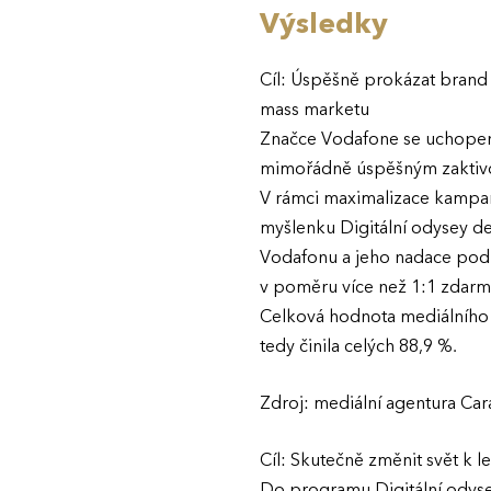
Výsledky
Cíl: Úspěšně prokázat brand 
mass marketu
Značce Vodafone se uchopen
mimořádně úspěšným zaktivov
V rámci maximalizace kampaň
myšlenku Digitální odysey det
Vodafonu a jeho nadace pod
v poměru více než 1:1 zdarm
Celková hodnota mediálního p
tedy činila celých 88,9 %.
Zdroj: mediální agentura Carat
Cíl: Skutečně změnit svět k 
Do programu Digitální odysea