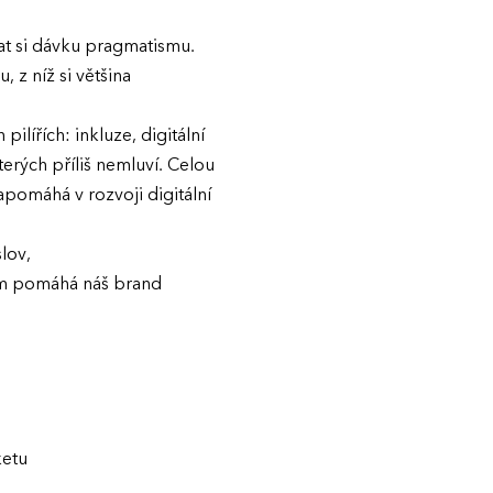
ovat si dávku pragmatismu.
 z níž si většina
ilířích: inkluze, digitální
erých příliš nemluví. Celou
pomáhá v rozvoji digitální
lov,
ám pomáhá náš brand
ketu