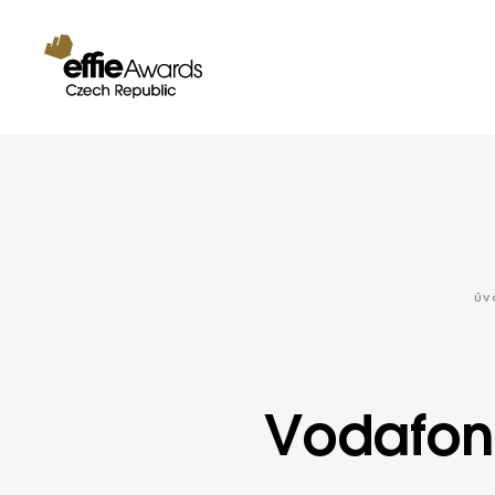
ÚV
Vodafone