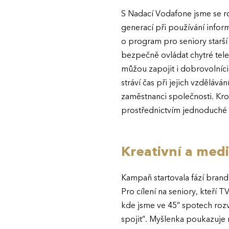
S Nadací Vodafone jsme se ro
generací při používání inform
o program pro seniory starší
bezpečně ovládat chytré telef
můžou zapojit i dobrovolníci,
stráví čas při jejich vzděláv
zaměstnanci společnosti. Krom
prostřednictvím jednoduché 
Kreativní a medi
Kampaň startovala fází bran
Pro cílení na seniory, kteří T
kde jsme ve 45“ spotech rozvi
spojit“. Myšlenka poukazuje