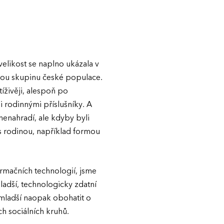
velikost se naplno ukázala v
kou skupinu české populace.
íživěji, alespoň po
 rodinnými příslušníky. A
nenahradí, ale kdyby byli
í s rodinou, například formou
ormačních technologií, jsme
ladší, technologicky zdatní
y mladší naopak obohatit o
ch sociálních kruhů.