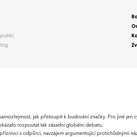
R
Oc
K
public
Zv
ting
mozřejmost, jak přistoupit k budování značky. Pro jiné jen cy
dokázalo rozpoutat tak zásadní globální debatu,
ní příznivci s odpůrci, navzájem argumentující protichůdnými 