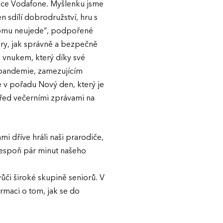
nadace Vodafone. Myšlenku jsme
 sdílí dobrodružství, hru s
ikomu neujede“, podpořené
ory, jak správně a bezpečně
 vnukem, který díky své
 pandemie, zamezujícím
e v pořadu Nový den, který je
před večerními zprávami na
ámi dříve hráli naši prarodiče,
 alespoň pár minut našeho
ůči široké skupině seniorů. V
rmaci o tom, jak se do