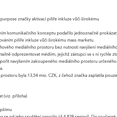
purpose značky aktivací pilíře inkluze vůči širokému
ím komunikačního konceptu podařilo jednoznačně prokázat 
áním pilíře inkluze vůči širokému mass marketu.
ového mediálního prostoru bez nutnosti navýšení mediálníh
ailně odprezentovat médiím, jejichž zástupci se s ní rychle zto
pořit navýšením zakoupeného mediálního prostoru určeného 
a.
rostoru byla 13,54 mio. CZK, z čehož značka zaplatila pouze
 (viz. příloha)
lepšímu
 se od jeho spuštění zapojilo již 4 828 seniorů. Do současn