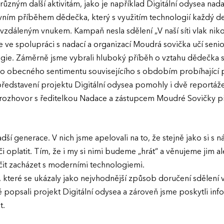
tak i různým další aktivitám, jako je například Digitální odysea 
ivním příběhem dědečka, který s využitím technologií každý den
vzdáleným vnukem. Kampaň nesla sdělení „V naší síti vlak n
 ve spolupráci s nadací a organizací Moudrá sovička učí seni
ogie. Záměrně jsme vybrali hluboký příběh o vztahu dědečka s
do obecného sentimentu souvisejícího s obdobím probíhající
představení projektu Digitální odysea pomohly i dvě reportáž
či rozhovor s ředitelkou Nadace a zástupcem Moudré Sovičky 
ladší generace. V nich jsme apelovali na to, že stejně jako si s n
éči oplatit. Tím, že i my si nimi budeme „hrát“ a věnujeme jim
it zacházet s moderními technologiemi.
, které se ukázaly jako nejvhodnější způsob doručení sdělení v
 popsali projekt Digitální odysea a zároveň jsme poskytli info
t.