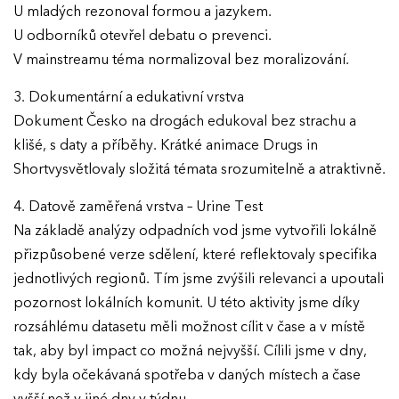
U mladých rezonoval formou a jazykem.
Ročník 2019
U odborníků otevřel debatu o prevenci.
V mainstreamu téma normalizoval bez moralizování.
Ročník 2018
3. Dokumentární a edukativní vrstva
Ročník 2017
Dokument Česko na drogách edukoval bez strachu a
klišé, s daty a příběhy. Krátké animace Drugs in
Shortvysvětlovaly složitá témata srozumitelně a atraktivně.
4. Datově zaměřená vrstva – Urine Test
Na základě analýzy odpadních vod jsme vytvořili lokálně
přizpůsobené verze sdělení, které reflektovaly specifika
jednotlivých regionů. Tím jsme zvýšili relevanci a upoutali
pozornost lokálních komunit. U této aktivity jsme díky
rozsáhlému datasetu měli možnost cílit v čase a v místě
tak, aby byl impact co možná nejvyšší. Cílili jsme v dny,
kdy byla očekávaná spotřeba v daných místech a čase