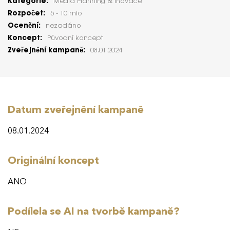
Kategorie:
Media Planning & Inovace
Rozpočet:
5 - 10 mio
Ocenění:
nezadáno
Koncept:
Původní koncept
Zveřejnění kampaně:
08.01.2024
Datum zveřejnění kampaně
08.01.2024
Originální koncept
ANO
Podílela se AI na tvorbě kampaně?