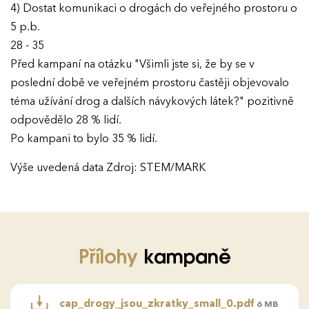
4) Dostat komunikaci o drogách do veřejného prostoru o
5 p.b.
28 - 35
Před kampaní na otázku "Všimli jste si, že by se v
poslední době ve veřejném prostoru častěji objevovalo
téma užívání drog a dalších návykových látek?" pozitivně
odpovědělo 28 % lidí.
Po kampani to bylo 35 % lidí.
Výše uvedená data Zdroj: STEM/MARK
Přílohy
kampaně
cap_drogy_jsou_zkratky_small_0.pdf
6 MB