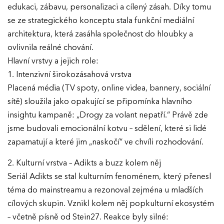
edukaci, zábavu, personalizaci a cílený zásah. Díky tomu
EFFIE 2026
se ze strategického konceptu stala funkční mediální
architektura, která zasáhla společnost do hloubky a
O EFFIE
ovlivnila reálné chování.
Hlavní vrstvy a jejich role:
AKTUALITY
1. Intenzivní širokozásahová vrstva
Placená média (TV spoty, online videa, bannery, sociální
VÝSLEDKY
sítě) sloužila jako opakující se připomínka hlavního
insightu kampaně: „Drogy za volant nepatří.“ Právě zde
GALERIE
Ročník 2025
jsme budovali emocionální kotvu – sdělení, které si lidé
zapamatují a které jim „naskočí“ ve chvíli rozhodování.
Ročník 2024
KONTAKTY
Ročník 2023
2. Kulturní vrstva – Adikts a buzz kolem něj
Seriál Adikts se stal kulturním fenoménem, který přenesl
Ročník 2022
téma do mainstreamu a rezonoval zejména u mladších
Ročník 2021
cílových skupin. Vznikl kolem něj popkulturní ekosystém
– včetně písně od Stein27. Reakce byly silné:
Ročník 2020