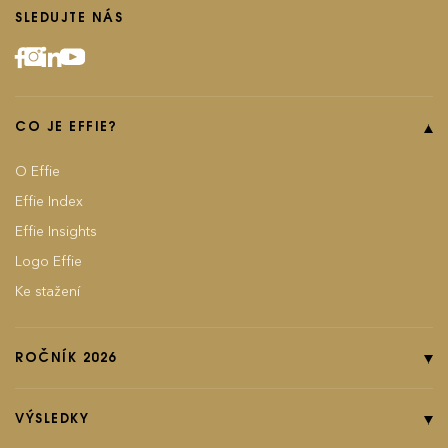
SLEDUJTE NÁS
CO JE EFFIE?
O Effie
Effie Index
Effie Insights
Logo Effie
Ke stažení
ROČNÍK 2026
Online přihláška
Pravidla soutěže
VÝSLEDKY
Kategorie
Ročník 2025