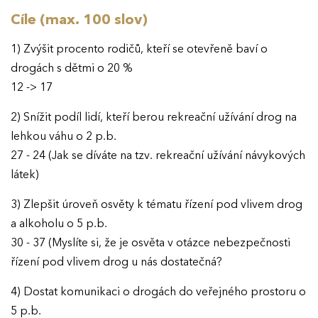
Cíle (max. 100 slov)
1) Zvýšit procento rodičů, kteří se otevřeně baví o
drogách s dětmi o 20 %
12 -> 17
2) Snížit podíl lidí, kteří berou rekreační užívání drog na
lehkou váhu o 2 p.b.
27 - 24 (Jak se díváte na tzv. rekreační užívání návykových
látek)
3) Zlepšit úroveň osvěty k tématu řízení pod vlivem drog
a alkoholu o 5 p.b.
30 - 37 (Myslíte si, že je osvěta v otázce nebezpečnosti
řízení pod vlivem drog u nás dostatečná?
4) Dostat komunikaci o drogách do veřejného prostoru o
5 p.b.