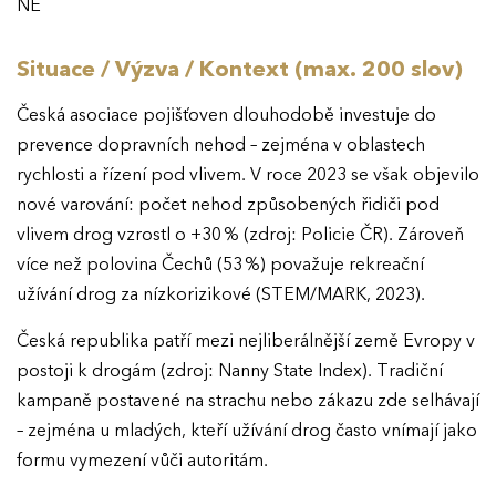
NE
Situace / Výzva / Kontext (max. 200 slov)
Česká asociace pojišťoven dlouhodobě investuje do
prevence dopravních nehod – zejména v oblastech
rychlosti a řízení pod vlivem. V roce 2023 se však objevilo
nové varování: počet nehod způsobených řidiči pod
vlivem drog vzrostl o +30 % (zdroj: Policie ČR). Zároveň
více než polovina Čechů (53 %) považuje rekreační
užívání drog za nízkorizikové (STEM/MARK, 2023).
Česká republika patří mezi nejliberálnější země Evropy v
postoji k drogám (zdroj: Nanny State Index). Tradiční
kampaně postavené na strachu nebo zákazu zde selhávají
– zejména u mladých, kteří užívání drog často vnímají jako
formu vymezení vůči autoritám.