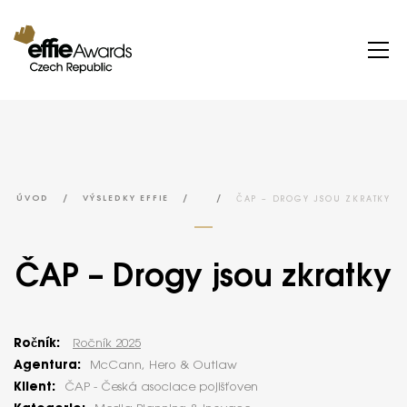
/
/
/
ČAP – DROGY JSOU ZKRATKY
ÚVOD
VÝSLEDKY EFFIE
ČAP – Drogy jsou zkratky
Ročník:
Ročník 2025
Agentura:
McCann, Hero & Outlaw
Klient:
ČAP - Česká asociace pojišťoven