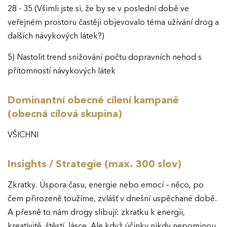
28 - 35 (Všimli jste si, že by se v poslední době ve
veřejném prostoru častěji objevovalo téma užívání drog a
dalších návykových látek?)
5) Nastolit trend snižování počtu dopravních nehod s
přítomností návykových látek
Dominantní obecné cílení kampaně
(obecná cílová skupina)
VŠICHNI
Insights / Strategie (max. 300 slov)
Zkratky. Úspora času, energie nebo emocí – něco, po
čem přirozeně toužíme, zvlášť v dnešní uspěchané době.
A přesně to nám drogy slibují: zkratku k energii,
kreativitě, štěstí, lásce. Ale když účinky nikdy nepominou,