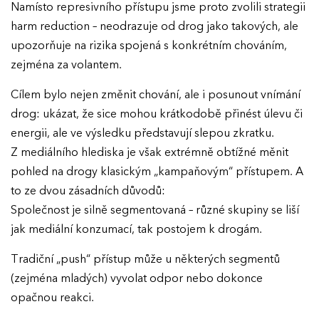
Namísto represivního přístupu jsme proto zvolili strategii
harm reduction – neodrazuje od drog jako takových, ale
upozorňuje na rizika spojená s konkrétním chováním,
zejména za volantem.
Cílem bylo nejen změnit chování, ale i posunout vnímání
drog: ukázat, že sice mohou krátkodobě přinést úlevu či
energii, ale ve výsledku představují slepou zkratku.
Z mediálního hlediska je však extrémně obtížné měnit
pohled na drogy klasickým „kampaňovým“ přístupem. A
to ze dvou zásadních důvodů:
Společnost je silně segmentovaná – různé skupiny se liší
jak mediální konzumací, tak postojem k drogám.
Tradiční „push“ přístup může u některých segmentů
(zejména mladých) vyvolat odpor nebo dokonce
opačnou reakci.