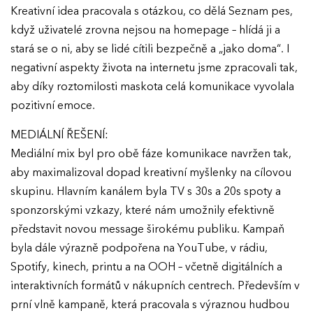
Kreativní idea pracovala s otázkou, co dělá Seznam pes,
VÝSLEDKY
když uživatelé zrovna nejsou na homepage – hlídá ji a
stará se o ni, aby se lidé cítili bezpečně a „jako doma“. I
GALERIE
Ročník 2025
negativní aspekty života na internetu jsme zpracovali tak,
Ročník 2024
aby díky roztomilosti maskota celá komunikace vyvolala
KONTAKTY
pozitivní emoce.
Ročník 2023
MEDIÁLNÍ ŘEŠENÍ:
Ročník 2022
Mediální mix byl pro obě fáze komunikace navržen tak,
Ročník 2021
aby maximalizoval dopad kreativní myšlenky na cílovou
Ročník 2020
skupinu. Hlavním kanálem byla TV s 30s a 20s spoty a
sponzorskými vzkazy, které nám umožnily efektivně
Ročník 2019
představit novou message širokému publiku. Kampaň
Ročník 2018
byla dále výrazně podpořena na YouTube, v rádiu,
Spotify, kinech, printu a na OOH – včetně digitálních a
Ročník 2017
interaktivních formátů v nákupních centrech. Především v
prní vlně kampaně, která pracovala s výraznou hudbou