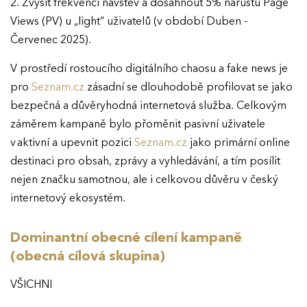
2. Zvýšit frekvenci návštěv a dosáhnout 5% nárůstu Page
Views (PV) u „light“ uživatelů (v období Duben -
Červenec 2025).
V prostředí rostoucího digitálního chaosu a fake news je
pro
Seznam.cz
zásadní se dlouhodobě profilovat se jako
bezpečná a důvěryhodná internetová služba. Celkovým
záměrem kampaně bylo přoměnit pasivní uživatele
v aktivní a upevnit pozici
Seznam.cz
jako primární online
destinaci pro obsah, zprávy a vyhledávání, a tím posílit
nejen značku samotnou, ale i celkovou důvěru v český
internetový ekosystém.
Dominantní obecné cílení kampaně
(obecná cílová skupina)
VŠICHNI