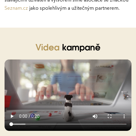
stávajícími uživateli a vytvoření silné asociace se značkou
Seznam.cz
jako spolehlivým a užitečným partnerem.
Videa
kampaně