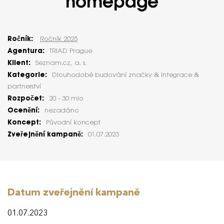
homepage
Ročník:
Ročník 2025
Agentura:
TRIAD Prague
Klient:
Seznam.cz, a. s.
Kategorie:
Dlouhodobé budování značky & integrace &
partnerství
Rozpočet:
20 - 30 mio
Ocenění:
nezadáno
Koncept:
Původní koncept
Zveřejnění kampaně:
01.07.2023
Datum zveřejnění kampaně
01.07.2023