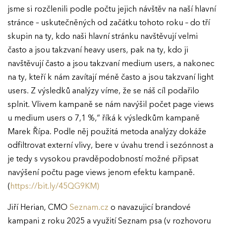
jsme si rozčlenili podle počtu jejich návštěv na naší hlavní
stránce –⁠ uskutečněných od začátku tohoto roku –⁠ do tří
skupin na ty, kdo naši hlavní stránku navštěvují velmi
často a jsou takzvaní heavy users, pak na ty, kdo ji
navštěvují často a jsou takzvaní medium users, a nakonec
na ty, kteří k nám zavítají méně často a jsou takzvaní light
users. Z výsledků analýzy víme, že se náš cíl podařilo
splnit. Vlivem kampaně se nám navýšil počet page views
u medium users o 7,1 %,“ říká k výsledkům kampaně
Marek Řípa. Podle něj použitá metoda analýzy dokáže
odfiltrovat externí vlivy, bere v úvahu trend i sezónnost a
je tedy s vysokou pravděpodobností možné připsat
navýšení počtu page views jenom efektu kampaně.
(
https://bit.ly/45QG9KM)
Jiří Herian, CMO
Seznam.cz
o navazujicí brandové
kampani z roku 2025 a využití Seznam psa (v rozhovoru