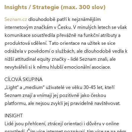
Insights / Strategie (max. 300 slov)
Seznam.cz
dlouhodobě patří k nejznámějším
internetovým značkám v Česku. V minulých letech se však
komunikace soustředila převážně na funkční atributy a
produktová sdělení. Tato orientace na užitek se sice
odrážela v povědomí o službách, ale dlouhodobě vedla k
nižší attitudinal equity značky – lidé Seznam znali, ale
nevytvářeli si k němu hlubší emocionální asociace.
CÍLOVÁ SKUPINA
„Light“ a „medium“ uživatelé ve věku 30–45 let, kteří
Seznam znají a vnímají jej pozitivně jako českou
platformu, ale nejsou zvyklí jej pravidelně navštěvovat.
INSIGHT
Lidé jsou přehlcení, ztrácejí orientaci i důvěru v online
prostředí. Čím více internet poznávají, tím více se na něm