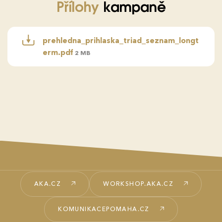
Přílohy
kampaně
prehledna_prihlaska_triad_seznam_longt
erm.pdf
2 MB
AKA.CZ
WORKSHOP.AKA.CZ
KOMUNIKACEPOMAHA.CZ