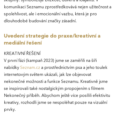
skupiny: symbolizuje blízkost, důvěru a loajalitu. V
komunikaci Seznamu zprostředkovává nejen užitečnost a
spolehlivost, ale i emocionální vazbu, která je pro
dlouhodobé budování značky zásadní.
Uvedení strategie do praxe/kreativní a
mediální řešení
KREATIVNÍ ŘEŠENÍ
V první fázi (kampaň 2023) jsme se zaměřili na šíři
nabídky
Seznam.cz
a prostřednictvím psa a jeho toulek
internetovým světem ukázali, jak lze objevovat
nekonečné možnosti a funkce Seznamu. Kreativně jsme
se inspirovali také nostalgickým propojením s filmem
Nekonečný příběh. Abychom ještě více posílili efektivitu
kreativy, rozhodli jsme se nespoléhat pouze na vizuální
prvky.