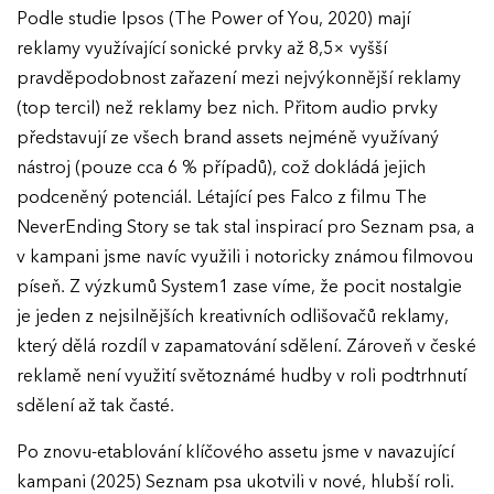
Podle studie Ipsos (The Power of You, 2020) mají
reklamy využívající sonické prvky až 8,5× vyšší
pravděpodobnost zařazení mezi nejvýkonnější reklamy
(top tercil) než reklamy bez nich. Přitom audio prvky
představují ze všech brand assets nejméně využívaný
nástroj (pouze cca 6 % případů), což dokládá jejich
podceněný potenciál. Létající pes Falco z filmu The
NeverEnding Story se tak stal inspirací pro Seznam psa, a
v kampani jsme navíc využili i notoricky známou filmovou
píseň. Z výzkumů System1 zase víme, že pocit nostalgie
je jeden z nejsilnějších kreativních odlišovačů reklamy,
EFFIE 2026
který dělá rozdíl v zapamatování sdělení. Zároveň v české
reklamě není využití světoznámé hudby v roli podtrhnutí
O EFFIE
sdělení až tak časté.
AKTUALITY
Po znovu-etablování klíčového assetu jsme v navazující
kampani (2025) Seznam psa ukotvili v nové, hlubší roli.