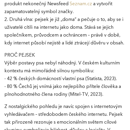
produkt nekonečný Newsfeed
Seznam.cz
a vytvořit
zapamatovatelný symbol značky.
2. Druhá vlna: pejsek je již „doma“ a pečuje o to, aby se i
uživatelé cítili na internetu jako doma. Stává se jejich
společníkem, průvodcem a ochráncem – právě v době,
kdy internet působí nejistě a lidé ztrácejí důvěru v obsah.
PROČ PEJSEK
Výběr postavy psa nebyl náhodný. V českém kulturním
kontextu má mimořádně silnou symboliku:
- 42 % českých domácností vlastní psa (Statista, 2023).
- 80 % Čechů jej vnímá jako nejlepšího přítele člověka a
plnohodnotného člena rodiny (Mitel-TV, 2023).
Z nostalgického pohledu je navíc spojen s internetovým
vyhledávačem – středobodem českého internetu. Pejsek
tak přirozeně rezonuje s emocionálním světem cílové