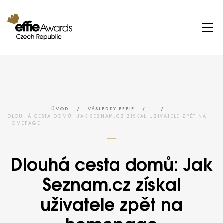
/
/
/
ÚVOD
VÝSLEDKY EFFIE
DLOUHÁ CESTA DOMŮ: JAK SEZNAM.CZ ZÍSKAL UŽIVATELE ZPĚT NA
HOMEPAGE
Dlouhá cesta domů: Jak
Seznam.cz získal
uživatele zpět na