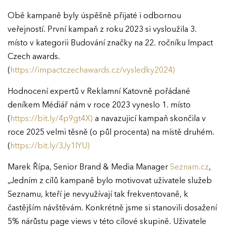
Obě kampaně byly úspěšně přijaté i odbornou
veřejností. První kampaň z roku 2023 si vysloužila 3.
místo v kategorii Budování značky na 22. ročníku Impact
Czech awards.
(
https://impactczechawards.cz/vysledky2024)
Hodnocení expertů v Reklamní Katovně pořádané
deníkem Médiář nám v roce 2023 vyneslo 1. místo
(
https://bit.ly/4p9gt4X)
a navazujicí kampaň skončila v
roce 2025 velmi těsně (o půl procenta) na místě druhém.
(
https://bit.ly/3Jy1IYU)
Marek Řípa, Senior Brand & Media Manager
Seznam.cz
,
„Jedním z cílů kampaně bylo motivovat uživatele služeb
Seznamu, kteří je nevyužívají tak frekventovaně, k
častějším návštěvám. Konkrétně jsme si stanovili dosažení
5% nárůstu page views v této cílové skupině. Uživatele