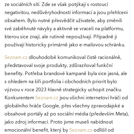
ze sociálních sítí. Zde se však potýkají s rostoucí
negativitou, nedůvěryhodností informací a jsou přehlceni
obsahem. Bylo nutné přesvědčit uživatele, aby změnili
své zaběhnuté návyky a aktivně se vraceli na platformu,
kterou sice znají, ale rutinně nepoužívají. Případně ji
používají historicky primárně jako e-mailovou schránku.
Seznam.cz
dlouhodobě komunikoval čistě racionálně,
představoval svoje produkty, zdůrazňoval funkční
benefity. Potřeba brandové kampaně byla sice jasná, ale
s ohledem na šíři portfolia i obchodních priorit bylo
výzvou v roce 2023 hlavně strategicky uchopit značku.
Konkurentem
Seznam.cz
jsou všichni internetoví hráči od
globálního hráče Google, přes všechny zpravodajské a
obsahové portály až po sociální média (především Meta),
jako zdroj informací. Proto jsme museli nabídnout
emocionální benefit, který by
Seznam.cz
odlišil od