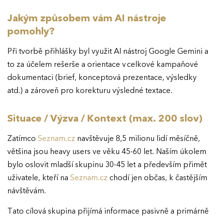
Jakým způsobem vám AI nástroje
pomohly?
Při tvorbě přihlášky byl využit AI nástroj Google Gemini a
to za účelem rešerše a orientace v celkové kampaňové
dokumentaci (brief, konceptová prezentace, výsledky
atd.) a zároveň pro korekturu výsledné textace.
Situace / Výzva / Kontext (max. 200 slov)
Zatímco
Seznam.cz
navštěvuje 8,5 milionu lidí měsíčně,
většina jsou heavy users ve věku 45-60 let. Naším úkolem
bylo oslovit mladší skupinu 30-45 let a především přimět
uživatele, kteří na
Seznam.cz
chodí jen občas, k častějším
návštěvám.
Tato cílová skupina přijímá informace pasivně a primárně